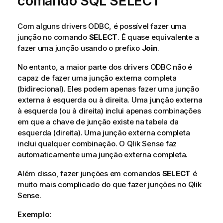
comando
SQL SELECT
a
t
i
Com alguns drivers
ODBC
, é possível fazer uma
v
junção no comando
SELECT
. É quase equivalente a
a
fazer uma junção usando o prefixo
Join
.
No entanto, a maior parte dos drivers
ODBC
não é
capaz de fazer uma junção externa completa
(bidirecional). Eles podem apenas fazer uma junção
externa à esquerda ou à direita. Uma junção externa
à esquerda (ou à direita) inclui apenas combinações
em que a chave de junção existe na tabela da
esquerda (direita). Uma junção externa completa
inclui qualquer combinação. O
Qlik Sense
faz
automaticamente uma junção externa completa.
Além disso, fazer junções em comandos
SELECT
é
muito mais complicado do que fazer junções no
Qlik
Sense
.
Exemplo: