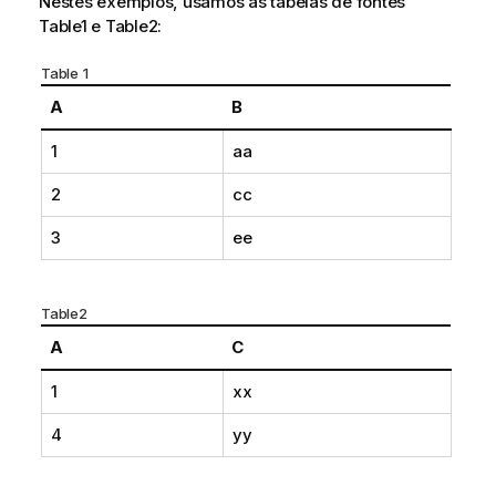
Nestes exemplos, usamos as tabelas de fontes
Table1
e
Table2
:
Table 1
A
B
1
aa
2
cc
3
ee
Table2
A
C
1
xx
4
yy