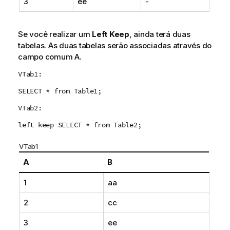
3
ee
-
Se você realizar um
Left Keep
, ainda terá duas
tabelas. As duas tabelas serão associadas através do
campo comum
A
.
VTab1:
SELECT * from Table1;
VTab2:
left keep SELECT * from Table2;
VTab1
A
B
1
aa
2
cc
3
ee