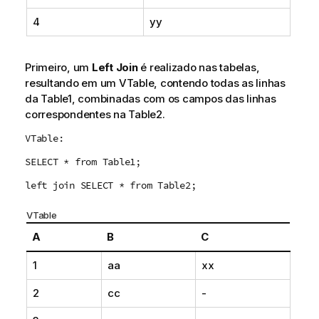
4
yy
Primeiro, um
Left Join
é realizado nas tabelas,
resultando em um
VTable
, contendo todas as linhas
da
Table1
, combinadas com os campos das linhas
correspondentes na
Table2
.
VTable:
SELECT * from Table1;
left join SELECT * from Table2;
VTable
A
B
C
1
aa
xx
2
cc
-