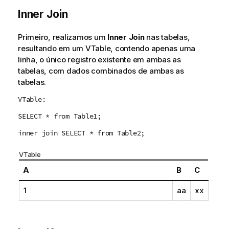
Inner Join
Primeiro, realizamos um
Inner Join
nas tabelas,
resultando em um
VTable
, contendo apenas uma
linha, o único registro existente em ambas as
tabelas, com dados combinados de ambas as
tabelas.
VTable:
SELECT * from Table1;
inner join SELECT * from Table2;
VTable
A
B
C
1
aa
xx