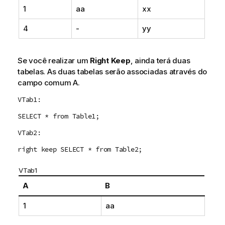
1
aa
xx
4
-
yy
Se você realizar um
Right Keep
, ainda terá duas
tabelas. As duas tabelas serão associadas através do
campo comum
A
.
VTab1:
SELECT * from Table1;
VTab2:
right keep SELECT * from Table2;
VTab1
A
B
1
aa