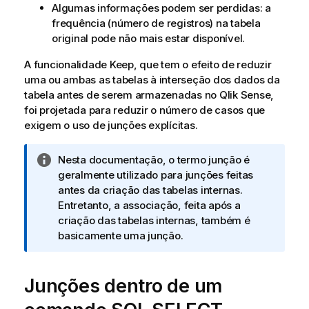
Algumas informações podem ser perdidas: a
frequência (número de registros) na tabela
original pode não mais estar disponível.
A funcionalidade
Keep
, que tem o efeito de reduzir
uma ou ambas as tabelas à interseção dos dados da
tabela antes de serem armazenadas no
Qlik Sense
,
foi projetada para reduzir o número de casos que
exigem o uso de junções explícitas.
N
Nesta documentação, o termo junção é
o
geralmente utilizado para junções feitas
t
antes da criação das tabelas internas.
a
Entretanto, a associação, feita após a
i
criação das tabelas internas, também é
n
basicamente uma junção.
f
o
Junções dentro de um
r
m