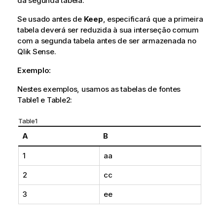
da segunda tabela.
Se usado antes de
Keep
, especificará que a primeira
tabela deverá ser reduzida à sua interseção comum
com a segunda tabela antes de ser armazenada no
Qlik Sense
.
Exemplo:
Nestes exemplos, usamos as tabelas de fontes
Table1
e
Table2
:
Table1
A
B
1
aa
2
cc
3
ee