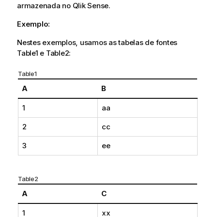
armazenada no
Qlik Sense
.
Exemplo:
Nestes exemplos, usamos as tabelas de fontes
Table1
e
Table2
:
Table1
A
B
1
aa
2
cc
3
ee
Table2
A
C
1
xx