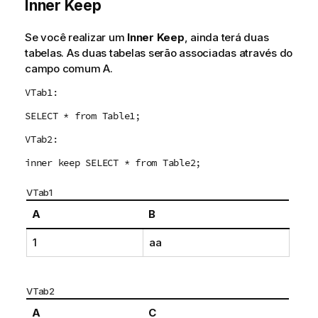
Inner Keep
Se você realizar um
Inner Keep
, ainda terá duas
tabelas. As duas tabelas serão associadas através do
campo comum
A
.
VTab1:
SELECT * from Table1;
VTab2:
inner keep SELECT * from Table2;
VTab1
A
B
1
aa
VTab2
A
C