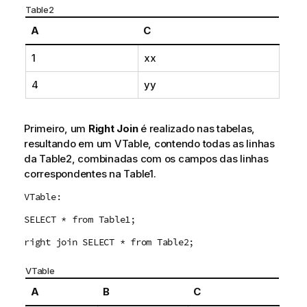
Table2
A
C
1
xx
4
yy
Primeiro, um
Right Join
é realizado nas tabelas,
resultando em um
VTable
, contendo todas as linhas
da
Table2
, combinadas com os campos das linhas
correspondentes na
Table1
.
VTable:
SELECT * from Table1;
right join SELECT * from Table2;
VTable
A
B
C