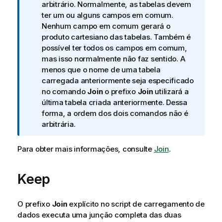
a
arbitrário. Normalmente, as tabelas devem
i
ter um ou alguns campos em comum.
n
Nenhum campo em comum gerará o
f
produto cartesiano das tabelas. Também é
o
possível ter todos os campos em comum,
r
mas isso normalmente não faz sentido. A
m
menos que o nome de uma tabela
a
carregada anteriormente seja especificado
t
no comando
Join
o prefixo
Join
utilizará a
i
última tabela criada anteriormente. Dessa
v
forma, a ordem dos dois comandos não é
a
arbitrária.
Para obter mais informações, consulte
Join
.
Keep
O prefixo
Join
explícito no script de carregamento de
dados executa uma junção completa das duas