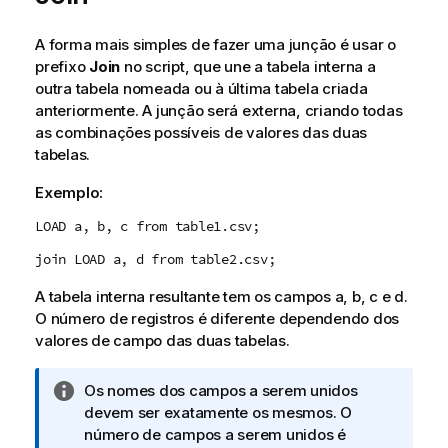
A forma mais simples de fazer uma junção é usar o
prefixo
Join
no script, que une a tabela interna a
outra tabela nomeada ou à última tabela criada
anteriormente. A junção será externa, criando todas
as combinações possíveis de valores das duas
tabelas.
Exemplo:
LOAD a, b, c from table1.csv;
join LOAD a, d from table2.csv;
A tabela interna resultante tem os campos
a
,
b
,
c
e
d
.
O número de registros é diferente dependendo dos
valores de campo das duas tabelas.
N
Os nomes dos campos a serem unidos
o
devem ser exatamente os mesmos. O
t
número de campos a serem unidos é