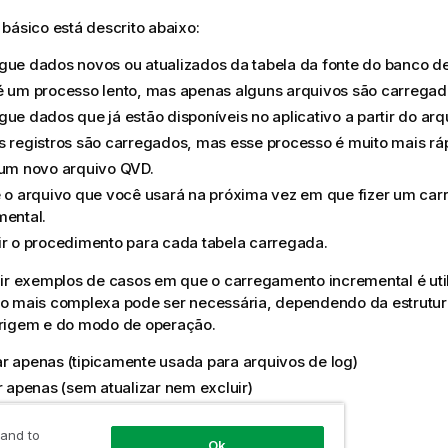
básico está descrito abaixo:
gue dados novos ou atualizados da tabela da fonte do banco d
é um processo lento, mas apenas alguns arquivos são carregad
gue dados que já estão disponíveis no aplicativo a partir do arq
s registros são carregados, mas esse processo é muito mais rá
 um novo arquivo
QVD
.
é o arquivo que você usará na próxima vez em que fizer um ca
mental.
ir o procedimento para cada tabela carregada.
ir exemplos de casos em que o carregamento incremental é util
o mais complexa pode ser necessária, dependendo da estrutur
rigem e do modo de operação.
r apenas (tipicamente usada para arquivos de log)
ir apenas (sem atualizar nem excluir)
r e atualizar (sem excluir)
 and to
r, atualizar e excluir
Ok