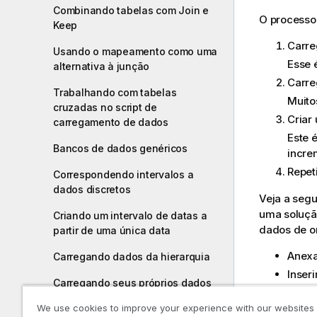
Combinando tabelas com Join e
O processo 
Keep
Carre
Usando o mapeamento como uma
Esse 
alternativa à junção
Carre
Trabalhando com tabelas
Muito
cruzadas no script de
Criar
carregamento de dados
Este 
Bancos de dados genéricos
incre
Repet
Correspondendo intervalos a
dados discretos
Veja a segu
uma soluçã
Criando um intervalo de datas a
dados de o
partir de uma única data
Anexa
Carregando dados da hierarquia
Inser
Carregando seus próprios dados
Inseri
de mapa
We use cookies to improve your experience with our websites
Inseri