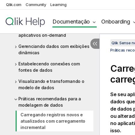
com scripts
Qlik.com
Community
Learning
Gerenciando a segurança dos
dados com o Section Access
Documentação
Onboarding
Gerenciando big data com
aplicativos on-demand
Qlik Sense 
Gerenciando dados com exibições
Práticas re
dinâmicas
Estabelecendo conexões com
Carre
fontes de dados
carre
Visualizando e transformando o
modelo de dados
Se seu ap
Práticas recomendadas para a
dados que
modelagem de dados
de dados 
Carregando registros novos e
ou alterad
atualizados com carregamento
no aplica
incremental
isso.