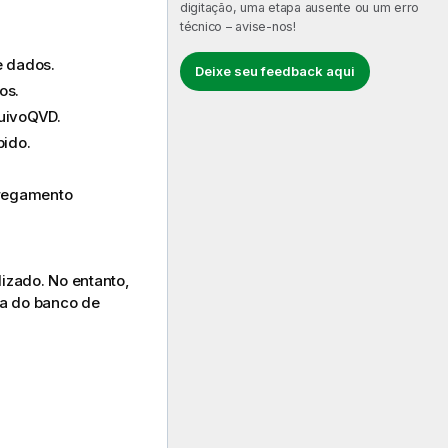
digitação, uma etapa ausente ou um erro
técnico – avise-nos!
e dados.
Deixe seu feedback aqui
os.
uivo
QVD
.
pido.
rregamento
izado. No entanto,
a do banco de