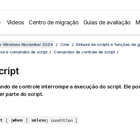
Vídeos
Centro de migração
Guias de avaliação
M
no Windows November 2024
Criar
Sintaxe de scripts e funções de g
ve e comandos de script
Comandos de controle de script
cript
do de controle interrompe a execução do script. Ele pod
r parte do script.
|
t
when
unless
[ (
) condition ]