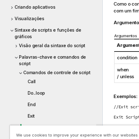
Como o c
Criando aplicativos
com um fim 
Visualizações
Argumento
Sintaxe de scripts e funções de
Argumentos
gráficos
Argumen
Visão geral da sintaxe do script
Palavras-chave e comandos de
condition
script
when
Comandos de controle de script
/ unless
Call
Do..loop
Exemplos:
End
//Exit scr
Exit
Exit Scrip
Exit script
We use cookies to improve your experience with our websites
//Exit scr