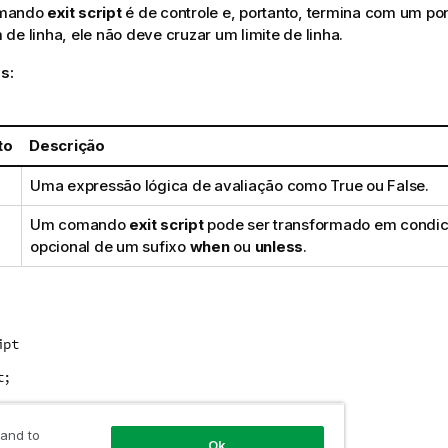
omando
exit script
é de controle e, portanto, termina com um pon
de linha, ele não deve cruzar um limite de linha.
s:
to
Descrição
Uma expressão lógica de avaliação como
True
ou
False
.
Um comando
exit script
pode ser transformado em condici
opcional de um sufixo
when
ou
unless
.
ipt
t;
 and to
ipt when a condition is fulfilled
Ok