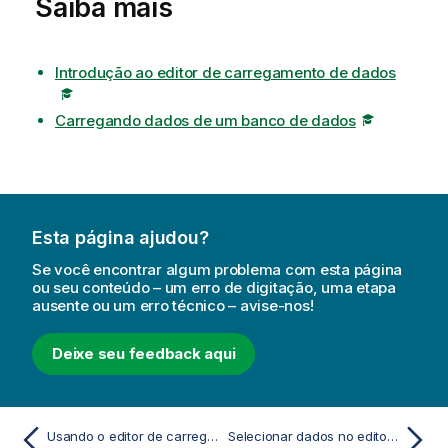
Saiba mais
c
i
a
Introdução ao editor de carregamento de dados
Carregando dados de um banco de dados
Esta página ajudou?
Se você encontrar algum problema com esta página
ou seu conteúdo – um erro de digitação, uma etapa
ausente ou um erro técnico – avise-nos!
Deixe seu feedback aqui
Usando o editor de carregamento de dados
Selecionar dados no editor da carregamento de dados