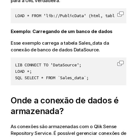
para a
URL
verdadeira.
LOAD * FROM 'lib://PublicData' (html, table is @1);
Copiar 
Exemplo: Carregando de um banco de dados
Esse exemplo carrega a tabela
Sales_data
da
conexão de banco de dados
DataSource
.
LIB CONNECT TO 'DataSource';

Copiar 
LOAD *;

SQL SELECT * FROM `Sales_data`;
Onde a conexão de dados é
armazenada?
As conexões são armazenadas com o
Qlik Sense
Repository Service
. É possível gerenciar conexões de