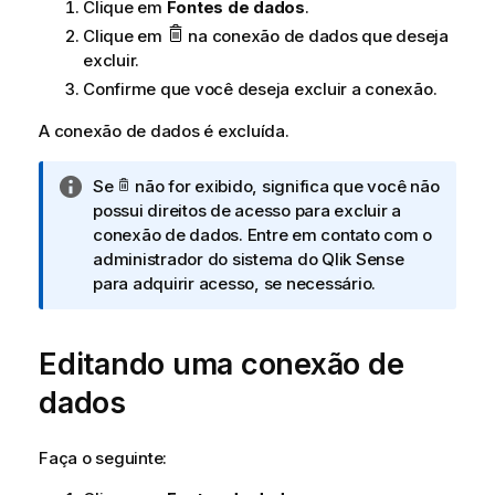
Clique em
Fontes de dados
.
a
Clique em
na conexão de dados que deseja
excluir.
Confirme que você deseja excluir a conexão.
A conexão de dados é excluída.
N
Se
não for exibido, significa que você não
o
possui direitos de acesso para excluir a
t
conexão de dados. Entre em contato com o
a
administrador do sistema do
Qlik Sense
i
para adquirir acesso, se necessário.
n
f
Editando uma conexão de
o
r
dados
m
a
t
Faça o seguinte:
i