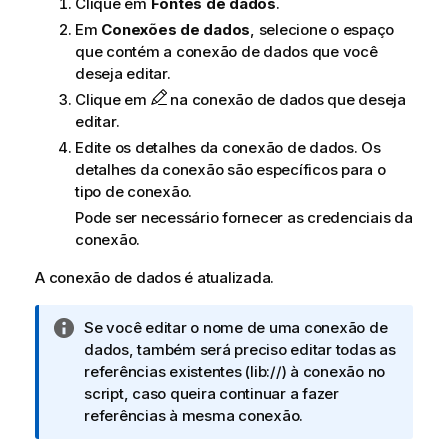
Clique em
Fontes de dados
.
v
a
Em
Conexões de dados
, selecione o espaço
que contém a conexão de dados que você
deseja editar.
Clique em
na conexão de dados que deseja
editar.
Edite os detalhes da conexão de dados. Os
detalhes da conexão são específicos para o
tipo de conexão.
Pode ser necessário fornecer as credenciais da
conexão.
A conexão de dados é atualizada.
N
Se você editar o nome de uma conexão de
o
dados, também será preciso editar todas as
t
referências existentes (
lib://
) à conexão no
a
script, caso queira continuar a fazer
i
referências à mesma conexão.
n