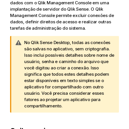
dados com o
Qlik Management Console
em uma
implantação de servidor do
Qlik Sense
. O
Qlik
Management Console
permite excluir conexões de
dados, definir direitos de acesso e realizar outras
tarefas de administração do sistema.
N
No
Qlik Sense Desktop
, todas as conexões
o
são salvas no aplicativo, sem criptografia.
t
Isso inclui possíveis detalhes sobre nome de
a
usuário, senha e caminho do arquivo que
d
você digitou ao criar a conexão. Isso
e
significa que todos estes detalhes podem
a
estar disponíveis em texto simples se o
d
aplicativo for compartilhado com outro
v
usuário. Você precisa considerar esses
e
fatores ao projetar um aplicativo para
r
compartilhamento.
t
ê
n