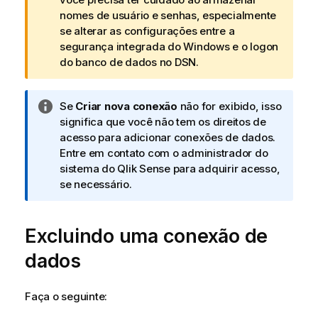
e
nomes de usuário e senhas, especialmente
a
se alterar as configurações entre a
d
segurança integrada do Windows e o logon
v
do banco de dados no
DSN
.
e
r
N
Se
Criar nova conexão
não for exibido, isso
t
o
significa que você não tem os direitos de
ê
t
acesso para adicionar conexões de dados.
n
a
Entre em contato com o administrador do
c
i
sistema do
Qlik Sense
para adquirir acesso,
i
n
se necessário.
a
f
o
Excluindo uma conexão de
r
m
dados
a
t
i
Faça o seguinte:
v