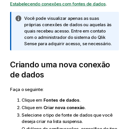
Estabelecendo conexões com fontes de dados
.
N
Você pode visualizar apenas as suas
o
próprias conexões de dados ou aquelas às
t
quais recebeu acesso. Entre em contato
a
com o administrador do sistema do
Qlik
i
Sense
para adquirir acesso, se necessário.
n
f
Criando uma nova conexão
o
r
de dados
m
a
t
Faça o seguinte:
i
Clique em
Fontes de dados
.
v
a
Clique em
Criar nova conexão
.
Selecione o tipo de fonte de dados que você
deseja criar na lista suspensa.
O diálogo de configurações, específico do tipo