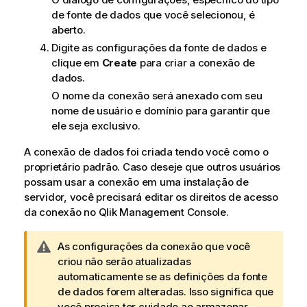
de fonte de dados que você selecionou, é
aberto.
Digite as configurações da fonte de dados e
clique em
Create
para criar a conexão de
dados.
O nome da conexão será anexado com seu
nome de usuário e domínio para garantir que
ele seja exclusivo.
A conexão de dados foi criada tendo você como o
proprietário padrão. Caso deseje que outros usuários
possam usar a conexão em uma instalação de
servidor, você precisará editar os direitos de acesso
da conexão no
Qlik Management Console
.
N
As configurações da conexão que você
o
criou não serão atualizadas
t
automaticamente se as definições da fonte
a
de dados forem alteradas. Isso significa que
d
você precisa ter cuidado ao armazenar