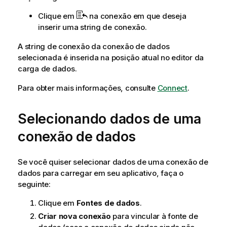
i
Clique em
na conexão em que deseja
n
inserir uma string de conexão.
f
o
A string de conexão da conexão de dados
r
selecionada é inserida na posição atual no
editor da
m
carga de dados
.
a
t
Para obter mais informações, consulte
Connect
.
i
v
Selecionando dados de uma
a
conexão de dados
Se você quiser selecionar dados de uma conexão de
dados para carregar em seu aplicativo, faça o
seguinte:
Clique em
Fontes de dados
.
Criar nova conexão
para vincular à fonte de