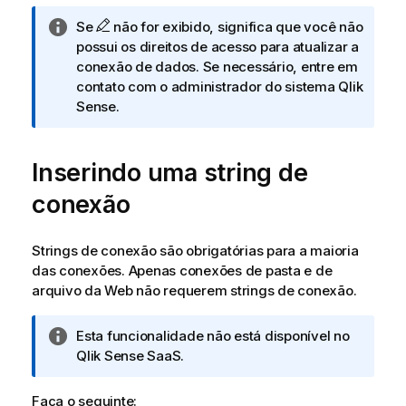
f
N
Se
não for exibido, significa que você não
o
o
possui os direitos de acesso para atualizar a
r
t
conexão de dados. Se necessário, entre em
m
a
contato com o administrador do sistema
Qlik
a
i
Sense
.
t
n
i
f
v
Inserindo uma string de
o
a
r
conexão
m
a
t
Strings de conexão são obrigatórias para a maioria
i
das conexões. Apenas conexões de pasta e de
v
arquivo da Web não requerem strings de conexão.
a
N
Esta funcionalidade não está disponível no
o
Qlik Sense SaaS
.
t
a
Faça o seguinte: