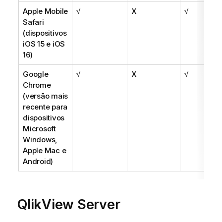
Apple Mobile
√
X
√
Safari
(dispositivos
iOS 15
e
iOS
16
)
Google
√
X
√
Chrome
(versão mais
recente para
dispositivos
Microsoft
Windows
,
Apple Mac
e
Android
)
QlikView Server