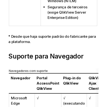
Windows
(
NTLM
)
Segurança de terceiros
(exige
QlikView Server
Enterprise Edition
)
* Desde que haja suporte padrão do fabricante para
a plataforma.
Suporte para Navegador
Navegadores com suporte
Navegador
Portal
Plug-in do
QlikView
AccessPoint
QlikView
Ajax
QlikView
Cliente
Microsoft
√
√
√
Edge
(executando