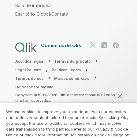
Sala de imprensa
Escritório Global/Contato
Comunidade Qlik
Acordos legais
Termos do produto
Legal Policies
Políticas Legais
Termos de uso
Marcas comerciais
Do Not Share My Info
Copyright © 1993-2026 QlikTech International AB. Todos os
direitos reservados.
We use cookies to improve your experience with our websites
and to deliver content tailored to your interests. By clicking ‘Ok’,
Participe do Programa de Modernização
you accept the use of additional cookies which may involve
data transmission to third parties. Refer to our Privacy & Cookie
do Analytics
Notice or click ‘More Information’ for details on cookie usage on