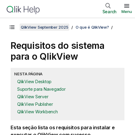
Search
Menu
QlikView September 2025
O que é QlikView?
Requisitos do sistema
para o
QlikView
NESTA PÁGINA
QlikView Desktop
Suporte para Navegador
QlikView Server
QlikView Publisher
QlikView Workbench
Esta seção lista os requisitos para instalar e
executar o
QlikView
com sucesso.