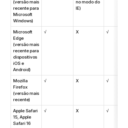
(versão mais
no modo do
recente para
IE)
Microsoft
Windows
)
Microsoft
√
X
√
Edge
(versão mais
recente para
dispositivos
iOS
e
Android
)
Mozilla
√
X
√
Firefox
(versão mais
recente)
Apple Safari
√
X
√
15
,
Apple
Safari 16