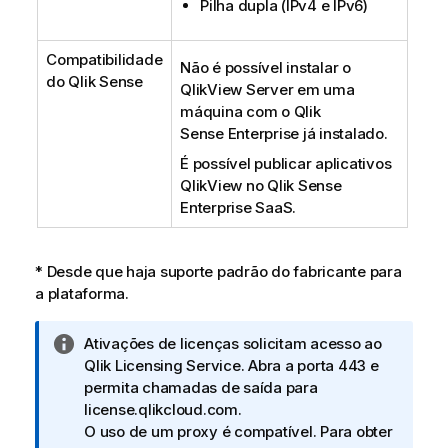
Pilha dupla (IPv4 e IPv6)
Compatibilidade
Não é possível instalar o
do
Qlik Sense
QlikView Server
em uma
máquina com o
Qlik
Sense
Enterprise
já instalado.
É possível publicar aplicativos
QlikView no
Qlik Sense
Enterprise SaaS
.
* Desde que haja suporte padrão do fabricante para
a plataforma.
N
Ativações de licenças solicitam acesso ao
o
Qlik Licensing Service
. Abra a porta 443 e
t
permita chamadas de saída para
a
license.qlikcloud.com
.
i
O uso de um proxy é compatível. Para obter