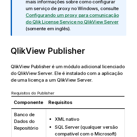
n
mais informações sobre como configurar
f
um serviço de proxy no Windows, consulte
o
Configurando um proxy para comunicação
r
do Qlik License Service no QlikView Server
m
(somente em inglês)
.
a
t
QlikView
i
Publisher
v
a
QlikView
Publisher
é um módulo adicional licenciado
do
QlikView Server
. Ele é instalado com a aplicação
de uma licença a um
QlikView Server
.
Requisitos do
Publisher
Componente
Requisitos
Banco de
XML nativo
Dados do
SQL Server
(qualquer versão
Repositório
compatível com o
Microsoft
)