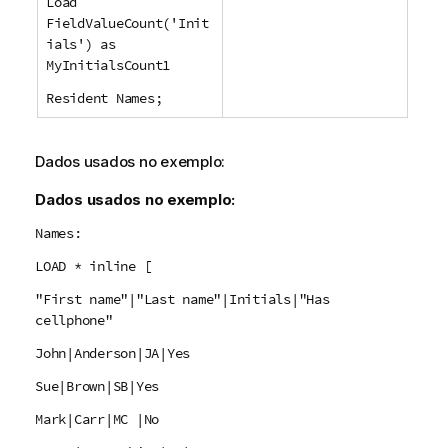
Load
FieldValueCount('Init
ials') as
MyInitialsCount1
Resident Names;
Dados usados no exemplo:
Dados usados no exemplo:
Names:
LOAD * inline [
"First name"|"Last name"|Initials|"Has
cellphone"
John|Anderson|JA|Yes
Sue|Brown|SB|Yes
Mark|Carr|MC |No