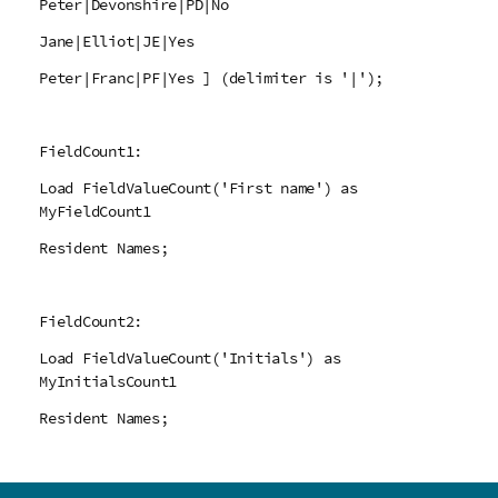
Peter|Devonshire|PD|No
Jane|Elliot|JE|Yes
Peter|Franc|PF|Yes ] (delimiter is '|');
FieldCount1:
Load FieldValueCount('First name') as
MyFieldCount1
Resident Names;
FieldCount2:
Load FieldValueCount('Initials') as
MyInitialsCount1
Resident Names;