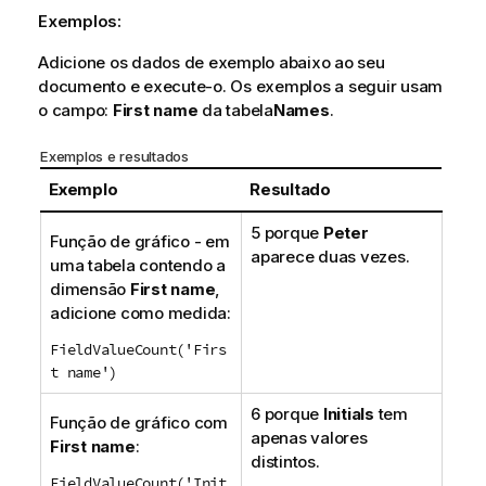
i
Exemplos:
v
Adicione os dados de exemplo abaixo ao seu
a
documento e execute-o. Os exemplos a seguir usam
o campo:
First name
da tabela
Names
.
Exemplos e resultados
Exemplo
Resultado
5 porque
Peter
Função de gráfico - em
aparece duas vezes.
uma tabela contendo a
dimensão
First name
,
adicione como medida:
FieldValueCount('Firs
t name')
6 porque
Initials
tem
Função de gráfico com
apenas valores
First name
:
distintos.
FieldValueCount('Init