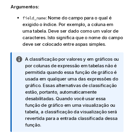
Argumentos:
: Nome do campo para o qual é
field_name
exigido o índice. Por exemplo, a coluna em
uma tabela. Deve ser dado como um valor de
caracteres. Isto significa que o nome do campo
deve ser colocado entre aspas simples.
N
A classificação por valores y em gráficos ou
o
por colunas de expressão em tabelas não é
t
permitida quando essa função de gráfico é
a
usada em qualquer uma das expressões do
i
gráfico. Essas alternativas de classificação
n
estão, portanto, automaticamente
f
desabilitadas. Quando você usar essa
o
função de gráfico em uma visualização ou
r
tabela, a classificação da visualização será
m
revertida para a entrada classificada dessa
a
função.
t