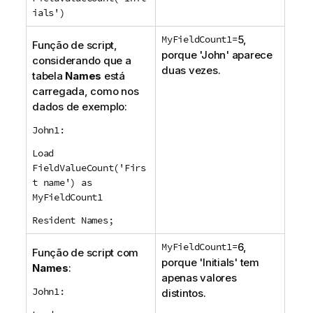
ials')
MyFieldCount1=
5,
Função de script,
porque '
John
' aparece
considerando que a
duas vezes.
tabela
Names
está
carregada, como nos
dados de exemplo:
John1:
Load
FieldValueCount('Firs
t name') as
MyFieldCount1
Resident Names;
MyFieldCount1=
6,
Função de script com
porque '
Initials
' tem
Names
:
apenas valores
John1:
distintos.