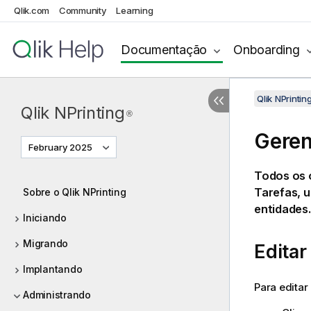
Qlik.com
Community
Learning
Documentação
Onboarding
Qlik NPrinti
Qlik NPrinting
®
Geren
February 2025
Todos os 
Tarefas, u
Sobre o Qlik NPrinting
entidades.
Iniciando
Migrando
Editar
Implantando
Para edita
Administrando