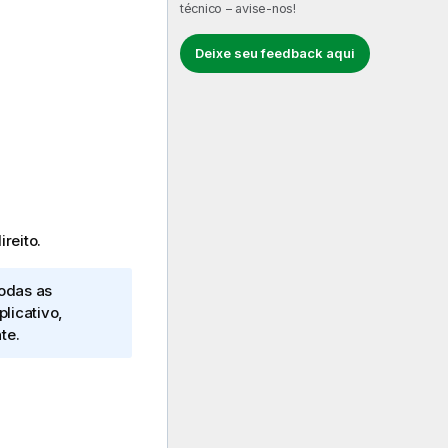
técnico – avise-nos!
Deixe seu feedback aqui
reito.
todas as
licativo,
te.