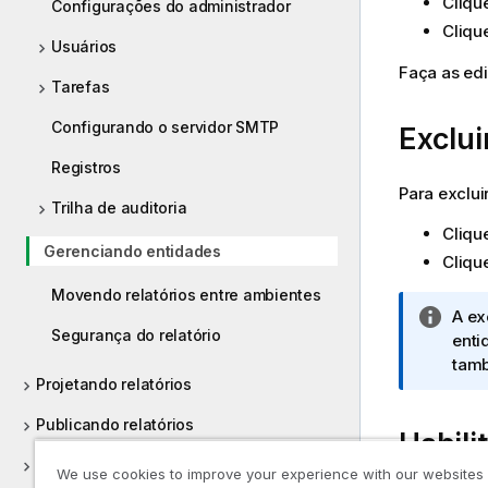
Cliqu
Configurações do administrador
Cliqu
Usuários
Faça as edi
Tarefas
Configurando o servidor SMTP
Exclui
Registros
Para exclu
Trilha de auditoria
Cliqu
Gerenciando entidades
Cliqu
Movendo relatórios entre ambientes
N
A ex
Segurança do relatório
o
enti
t
tamb
Projetando relatórios
a
i
Publicando relatórios
Habili
n
f
Relatórios do On-Demand
We use cookies to improve your experience with our websites
o