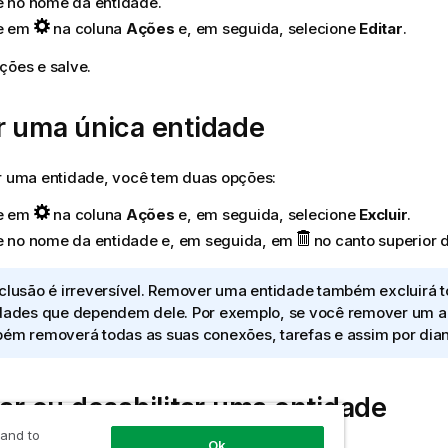
e no nome da entidade.
e em
na coluna
Ações
e, em seguida, selecione
Editar
.
ções e salve.
r uma única entidade
ir uma entidade, você tem duas opções:
e em
na coluna
Ações
e, em seguida, selecione
Excluir
.
e no nome da entidade e, em seguida, em
no canto superior di
clusão é irreversível. Remover uma entidade também excluirá 
dades que dependem dele. Por exemplo, se você remover um ap
ém removerá todas as suas conexões, tarefas e assim por dian
tar ou desabilitar uma entidade
 and to
Ok