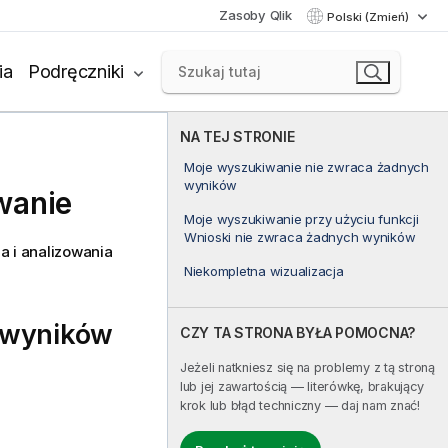
Zasoby Qlik
Polski (Zmień)
ia
Podręczniki
NA TEJ STRONIE
Moje wyszukiwanie nie zwraca żadnych
wyników
wanie
Moje wyszukiwanie przy użyciu funkcji
Wnioski nie zwraca żadnych wyników
a i analizowania
Niekompletna wizualizacja
 wyników
CZY TA STRONA BYŁA POMOCNA?
Jeżeli natkniesz się na problemy z tą stroną
lub jej zawartością — literówkę, brakujący
krok lub błąd techniczny — daj nam znać!