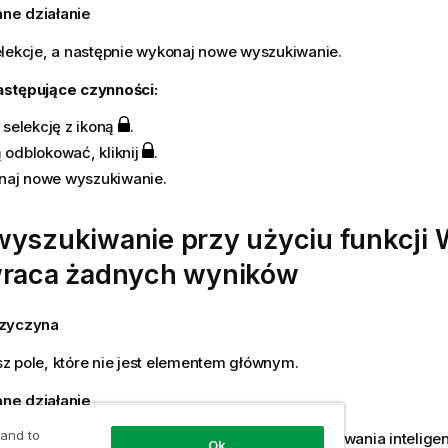
ne działanie
lekcje, a następnie wykonaj nowe wyszukiwanie.
stępujące czynności:
j selekcję z ikoną
.
ą odblokować, kliknij
.
aj nowe wyszukiwanie.
wyszukiwanie przy użyciu funkcji
wraca żadnych wyników
rzyczyna
z pole, które nie jest elementem głównym.
ne działanie
 and to
lement główny. Dodatkowo możesz użyć wyszukiwania intelige
Ok