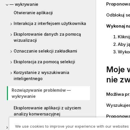
Proponowa
— wykrywanie
Otwieranie aplikacji
Odblokuj se
Interakcja z interfejsem użytkownika
Wykonaj na
Eksplorowanie danych za pomocą
Klikni
wizualizacji
Aby j
Oznaczanie selekcji zakładkami
Wykon
Eksploracja za pomocą selekcji
Moje 
Korzystanie z wyszukiwania
nie z
inteligentnego
Rozwiązywanie problemów —
Możliwa p
wykrywanie
Wyszukujes
Eksplorowanie aplikacji z użyciem
analizy konwersacyjnej
Proponowa
We use cookies to improve your experience with our websites
Wyszukaj e
Współpraca