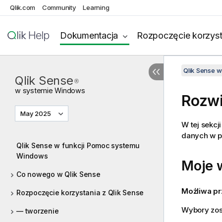
Qlik.com
Community
Learning
Dokumentacja
Rozpoczęcie korzyst
Qlik Sense 
Qlik Sense
®
w systemie
Windows
Rozw
May 2025
W tej sekc
danych w 
Qlik Sense w funkcji Pomoc systemu
Windows
Moje 
Co nowego w Qlik Sense
Możliwa p
Rozpoczęcie korzystania z Qlik Sense
Wybory zos
— tworzenie