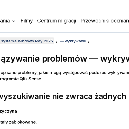
ania
Filmy
Centrum migracji
Przewodniki ocenian
w systemie Windows May 2025
— wykrywanie
iązywanie problemów — wykry
ji opisano problemy, jakie mogą występować podczas wykrywani
programie
Qlik Sense
.
wyszukiwanie nie zwraca żadnych
rzyczyna
tały zablokowane.