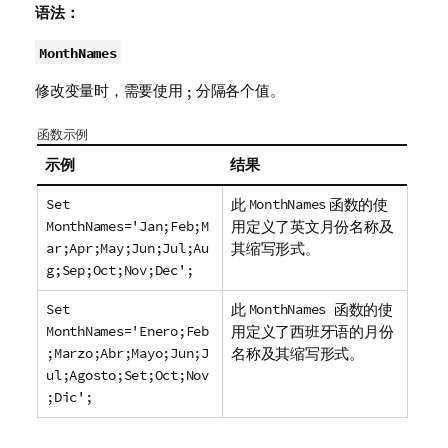
语法：
MonthNames
修改变量时，需要使用
分隔各个值。
;
函数示例
示例
结果
Set
此
MonthNames
函数的使
MonthNames='Jan;Feb;M
用定义了英文月份名称及
ar;Apr;May;Jun;Jul;Au
其缩写形式。
g;Sep;Oct;Nov;Dec';
Set
此
MonthNames
函数的使
MonthNames='Enero;Feb
用定义了西班牙语的月份
;Marzo;Abr;Mayo;Jun;J
名称及其缩写形式。
ul;Agosto;Set;Oct;Nov
;Dic';