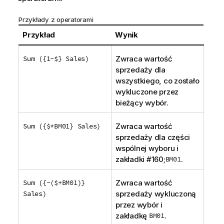
Przykłady z operatorami
Przykład
Wynik
Sum ({1-$} Sales)
Zwraca wartość
sprzedaży dla
wszystkiego, co zostało
wykluczone przez
bieżący wybór.
Sum ({$*BM01} Sales)
Zwraca wartość
sprzedaży dla części
wspólnej wyboru i
zakładki #160;
BM01
.
Sum ({-($+BM01)}
Zwraca wartość
Sales)
sprzedaży wykluczoną
przez wybór i
zakładkę
BM01
.