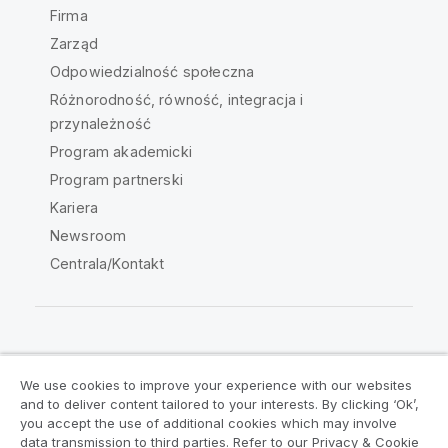
Firma
Zarząd
Odpowiedzialność społeczna
Różnorodność, równość, integracja i
przynależność
Program akademicki
Program partnerski
Kariera
Newsroom
Centrala/Kontakt
Społeczność Qlik
We use cookies to improve your experience with our websites
and to deliver content tailored to your interests. By clicking ‘Ok’,
Umowy prawne
Warunki produktu
you accept the use of additional cookies which may involve
data transmission to third parties. Refer to our Privacy & Cookie
Legal Policies
Legal Policies