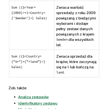
Sum ({$<Year=
Zwraca wartość
{2009}>+1<Country=
sprzedaży z roku 2009
{'Sweden'}>} Sales)
powiązaną z bieżącymi
wyborami i dodaje
pełny zestaw danych
powiązanych z krajem
Sweden
dla wszystkich
lat.
Sum ({$<Country=
Zwraca sprzedaż dla
{"S*"}+{"*land"}>}
krajów, które zaczynają
Sales)
się na
S
lub kończą na
land
.
Zob. także:
Analiza zestawów
Identyfikatory zestawu