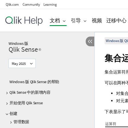
Qlik.com
Community
Learning
文档
引导
视频
迁移中心
Windows 版 Qli
Windows
版
Qlik Sense
®
集合
May 2025
集合运算符
Windows 版 Qlik Sense 的帮助
可以在两种
Qlik Sense 中的新增内容
对集
对元
开始使用 Qlik Sense
下表显示了
创建
管理数据
运算符