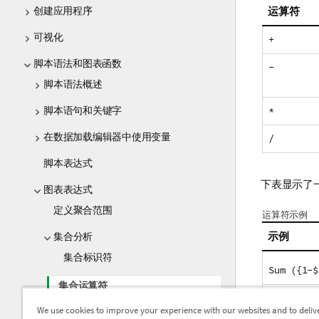
创建应用程序
运算符
可视化
+
脚本语法和图表函数
-
脚本语法概述
脚本语句和关键字
*
在数据加载编辑器中使用变量
/
脚本表达式
下表显示了
图表表达式
定义聚合范围
运算符示例
示例
集合分析
集合标识符
Sum ({1-$
集合运算符
Sum ({$*B
We use cookies to improve your experience with our websites and to deliv
集合修饰符