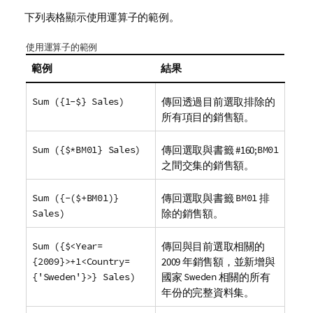
下列表格顯示使用運算子的範例。
使用運算子的範例
範例
結果
Sum ({1-$} Sales)
傳回透過目前選取排除的
所有項目的銷售額。
Sum ({$*BM01} Sales)
傳回選取與書籤 #160;
BM01
之間交集的銷售額。
Sum ({-($+BM01)}
傳回選取與書籤
BM01
排
Sales)
除的銷售額。
Sum ({$<Year=
傳回與目前選取相關的
{2009}>+1<Country=
2009 年銷售額，並新增與
{'Sweden'}>} Sales)
國家
Sweden
相關的所有
年份的完整資料集。