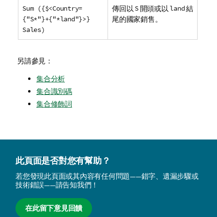
Sum ({$<Country=
傳回以
S
開頭或以
land
結
{"S*"}+{"*land"}>}
尾的國家銷售。
Sales)
另請參見：
集合分析
集合識別碼
集合修飾詞
此頁面是否對您有幫助？
若您發現此頁面或其內容有任何問題——錯字、遺漏步驟或
技術錯誤——請告知我們！
在此留下意見回饋