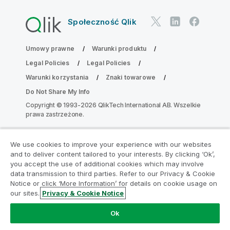
Społeczność Qlik
Umowy prawne
Warunki produktu
Legal Policies
Legal Policies
Warunki korzystania
Znaki towarowe
Do Not Share My Info
Copyright © 1993-2026 QlikTech International AB. Wszelkie
prawa zastrzeżone.
We use cookies to improve your experience with our websites
Dołącz do Programu Modernizacji
and to deliver content tailored to your interests. By clicking ‘Ok’,
Analityki
you accept the use of additional cookies which may involve
data transmission to third parties. Refer to our Privacy & Cookie
Notice or click ‘More Information’ for details on cookie usage on
Przeprowadź modernizację bez szkody dla Twoich
our sites.
Privacy & Cookie Notice
cennych aplikacji QlikView za pomocą programu
Analytics Modernization Program.
Kliknij tutaj
aby
Ok
uzyskać więcej informacji lub skontaktuj się z nami: