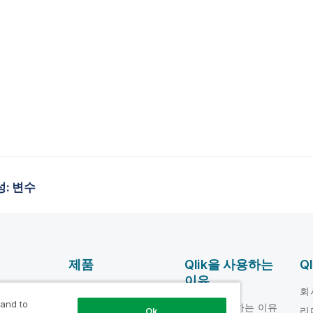
성: 변수
제품
Qlik을 사용하는
Q
이유
DATA
움말 비디오
회
INTEGRATION 및
 and to
Qlik을 사용하는 이유
loper
리
Ok
품질