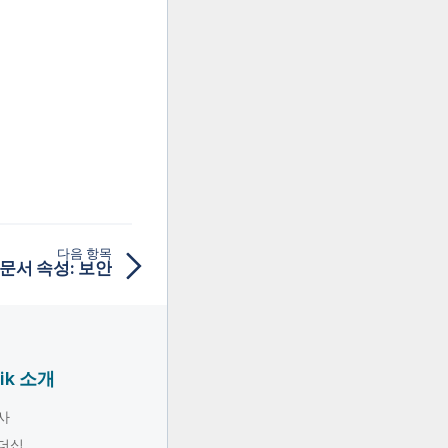
다음 항목
문서 속성: 보안
lik 소개
사
더십