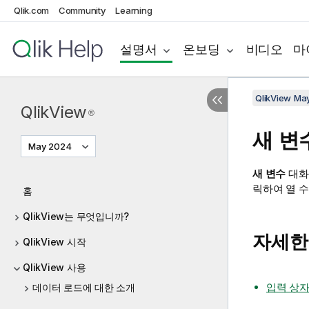
Qlik.com
Community
Learning
설명서
온보딩
비디오
마
QlikView Ma
QlikView
®
새 변
May 2024
새 변수
대화
릭하여 열 수
홈
QlikView는 무엇입니까?
자세한
QlikView 시작
QlikView 사용
입력 상
데이터 로드에 대한 소개