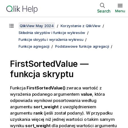
Search
Menu
QlikView May 2024
Korzystanie z QlikView
Składnia skryptów i funkcje wykresów
Funkcje skryptu i wyrażenia wykresu
Funkcje agregacji
Podstawowe funkcje agregacji
FirstSortedValue —
funkcja skryptu
Funkcja
FirstSortedValue()
zwraca wartość z
wyrażenia podanego argumentem
value
, która
odpowiada wynikowi posortowania według
argumentu
sort_weight
z uwzględnieniem
argumentu
rank
(jeśli został podany). W przypadku
uzyskania więcej niż jednej wartości o takim samym
wyniku
sort_weight
dla podanej wartości argumentu