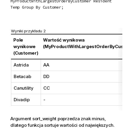
MyProductWithLargestOrderByCustomer Resident
Temp Group By Customer;
Wyniki przykładu 2
Pole
Wartość wynikowa
wynikowe
(MyProductWithLargestOrderByCustom
(Customer)
Astrida
AA
Betacab
DD
Canutility
CC
Divadip
-
Argument
sort_weight
poprzedza znak minus,
dlatego funkcja sortuje wartości od największych.