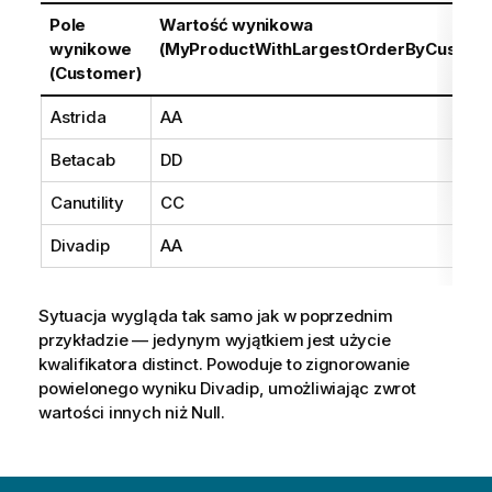
Pole
Wartość wynikowa
wynikowe
(MyProductWithLargestOrderByCustom
(Customer)
Astrida
AA
Betacab
DD
Canutility
CC
Divadip
AA
Sytuacja wygląda tak samo jak w poprzednim
przykładzie — jedynym wyjątkiem jest użycie
kwalifikatora
distinct
. Powoduje to zignorowanie
powielonego wyniku
Divadip
, umożliwiając zwrot
wartości innych niż Null.