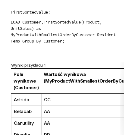
FirstSortedValue:
LOAD Customer,FirstSortedValue(Product,
UnitSales) as
MyProductWithSmallestOrderByCustomer Resident
Temp Group By Customer;
Wyniki przykładu 1
Pole
Wartość wynikowa
wynikowe
(MyProductWithSmallestOrderByCustom
(Customer)
Astrida
CC
Betacab
AA
Canutility
AA
Divadip
DD