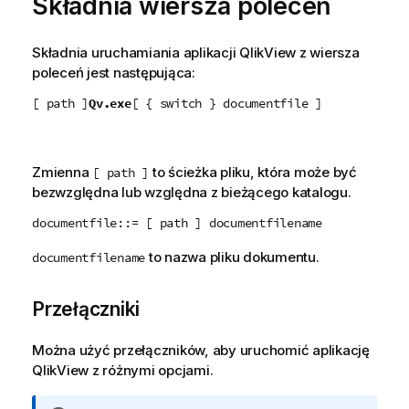
Składnia wiersza poleceń
Składnia uruchamiania aplikacji
QlikView
z wiersza
poleceń jest następująca:
[ path ]
Qv.exe
[ { switch } documentfile ]
Zmienna
to ścieżka pliku, która może być
[ path ]
bezwzględna lub względna z bieżącego katalogu.
documentfile::= [ path ] documentfilename
to nazwa pliku dokumentu.
documentfilename
Przełączniki
Można użyć przełączników, aby uruchomić aplikację
QlikView
z różnymi opcjami.