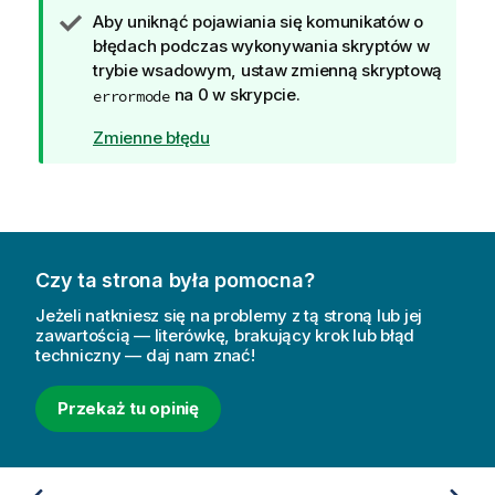
W
Aby uniknąć pojawiania się komunikatów o
s
błędach podczas wykonywania skryptów w
k
trybie wsadowym, ustaw zmienną skryptową
a
na 0 w skrypcie.
errormode
z
Zmienne błędu
ó
w
k
a
Czy ta strona była pomocna?
Jeżeli natkniesz się na problemy z tą stroną lub jej
zawartością — literówkę, brakujący krok lub błąd
techniczny — daj nam znać!
Przekaż tu opinię