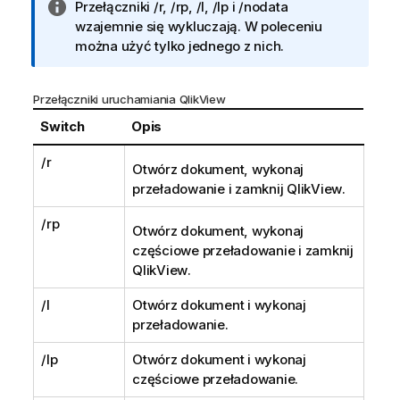
I
Przełączniki /r, /rp, /l, /lp i /nodata
n
wzajemnie się wykluczają. W poleceniu
f
można użyć tylko jednego z nich.
o
r
Przełączniki uruchamiania QlikView
m
a
Switch
Opis
c
/r
j
Otwórz dokument, wykonaj
a
przeładowanie i zamknij
QlikView
.
/rp
Otwórz dokument, wykonaj
częściowe przeładowanie i zamknij
QlikView
.
/l
Otwórz dokument i wykonaj
przeładowanie.
/lp
Otwórz dokument i wykonaj
częściowe przeładowanie.