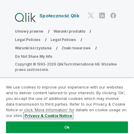
Społeczność Qlik
Umowy prawne
Warunki produktu
Legal Policies
Legal Policies
Warunki korzystania
Znaki towarowe
Do Not Share My Info
Copyright © 1993-2026 QlikTech International AB. Wszelkie
prawa zastrzeżone.
We use cookies to improve your experience with our websites
Dołącz do Programu Modernizacji
and to deliver content tailored to your interests. By clicking ‘Ok’,
Analityki
you accept the use of additional cookies which may involve
data transmission to third parties. Refer to our Privacy & Cookie
Notice or click ‘More Information’ for details on cookie usage on
Przeprowadź modernizację bez szkody dla Twoich
our sites.
Privacy & Cookie Notice
cennych aplikacji QlikView za pomocą programu
Analytics Modernization Program.
Kliknij tutaj
aby
Ok
uzyskać więcej informacji lub skontaktuj się z nami: