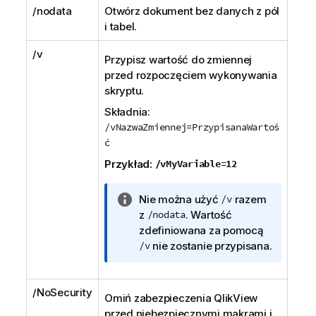
/nodata
Otwórz dokument bez danych z pól
i tabel.
/v
Przypisz wartość do zmiennej
przed rozpoczęciem wykonywania
skryptu.
Składnia:
/vNazwaZmiennej=PrzypisanaWartoś
ć
Przykład:
/vMyVariable=12
I
Nie można użyć
/v
razem
n
z
/nodata
. Wartość
f
zdefiniowana za pomocą
o
/v
nie zostanie przypisana.
r
m
/NoSecurity
a
Omiń zabezpieczenia
QlikView
c
przed niebezpiecznymi makrami i