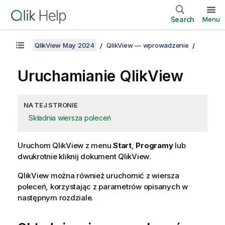
Search
Menu
QlikView May 2024
QlikView — wprowadzenie
Uruchamianie QlikView
NA TEJ STRONIE
Składnia wiersza poleceń
Uruchom
QlikView
z menu
Start
,
Programy
lub
dwukrotnie kliknij dokument
QlikView
.
QlikView
można również uruchomić z wiersza
poleceń, korzystając z parametrów opisanych w
następnym rozdziale.