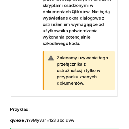
j
skryptami osadzonymi w
a
dokumentach
QlikView
. Nie będą
wyświetlane okna dialogowe z
ostrzeżeniem wymagające od
użytkownika potwierdzenia
wykonania potencjalnie
szkodliwego kodu.
O
Zalecamy używanie tego
s
przełącznika z
t
ostrożnością i tylko w
r
przypadku znanych
z
dokumentów.
e
ż
e
n
Przykład:
i
qv.exe /r
/vMyvar=123 abc.qvw
e