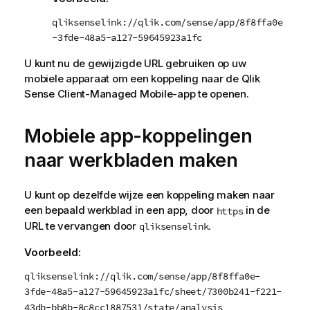
qliksenselink://qlik.com/sense/app/8f8ffa0e
-3fde-48a5-a127-59645923a1fc
U kunt nu de gewijzigde
URL
gebruiken op uw
mobiele apparaat om een koppeling naar de
Qlik
Sense Client-Managed Mobile
-app te openen.
Mobiele app-koppelingen
naar werkbladen maken
U kunt op dezelfde wijze een koppeling maken naar
een bepaald werkblad in een app, door
in de
https
URL
te vervangen door
.
qliksenselink
Voorbeeld:
qliksenselink://qlik.com/sense/app/8f8ffa0e-
3fde-48a5-a127-59645923a1fc/sheet/7300b241-f221-
43db-bb8b-8c8cc1887531/state/analysis