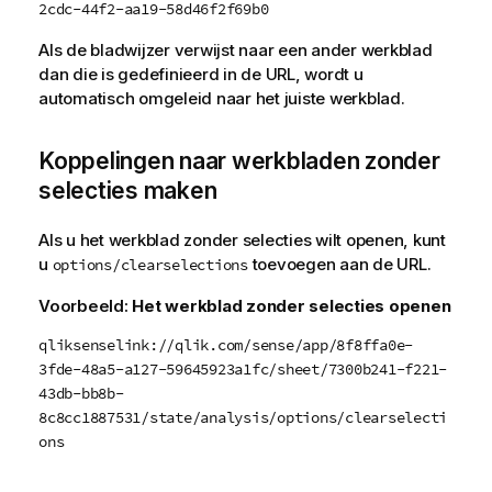
2cdc-44f2-aa19-58d46f2f69b0
Als de bladwijzer verwijst naar een ander werkblad
dan die is gedefinieerd in de
URL
, wordt u
automatisch omgeleid naar het juiste werkblad.
Koppelingen naar werkbladen zonder
selecties maken
Als u het werkblad zonder selecties wilt openen, kunt
u
toevoegen aan de
URL
.
options/clearselections
Voorbeeld:
Het werkblad zonder selecties openen
qliksenselink://qlik.com/sense/app/8f8ffa0e-
3fde-48a5-a127-59645923a1fc/sheet/7300b241-f221-
43db-bb8b-
8c8cc1887531/state/analysis/options/clearselecti
ons