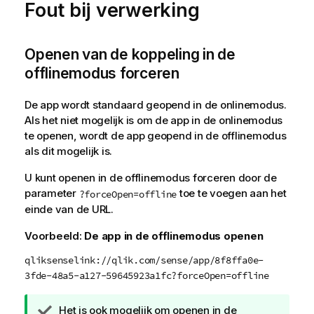
Fout bij verwerking
Openen van de koppeling in de
offlinemodus forceren
De app wordt standaard geopend in de onlinemodus.
Als het niet mogelijk is om de app in de onlinemodus
te openen, wordt de app geopend in de offlinemodus
als dit mogelijk is.
U kunt openen in de offlinemodus forceren door de
parameter
toe te voegen aan het
?forceOpen=offline
einde van de
URL
.
Voorbeeld:
De app in de offlinemodus openen
qliksenselink://qlik.com/sense/app/8f8ffa0e-
3fde-48a5-a127-59645923a1fc?forceOpen=offline
T
Het is ook mogelijk om openen in de