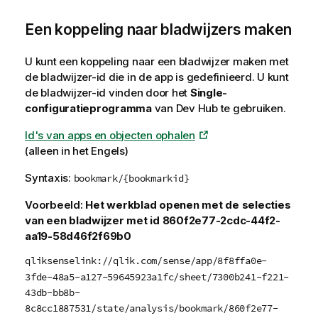
Een koppeling naar bladwijzers maken
U kunt een koppeling naar een bladwijzer maken met
de bladwijzer-id die in de app is gedefinieerd. U kunt
de bladwijzer-id vinden door het
Single-
configuratieprogramma
van
Dev Hub
te gebruiken.
Id's van apps en objecten ophalen
(alleen in het Engels)
Syntaxis:
bookmark/{bookmarkid}
Voorbeeld:
Het werkblad openen met de selecties
van een bladwijzer met id
860f2e77-2cdc-44f2-
aa19-58d46f2f69b0
qliksenselink://qlik.com/sense/app/8f8ffa0e-
3fde-48a5-a127-59645923a1fc/sheet/7300b241-f221-
43db-bb8b-
8c8cc1887531/state/analysis/bookmark/860f2e77-