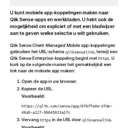
U kunt mobiele app-koppelingen maken naar
Qlik Sense
-apps en werkbladen. U hebt ook de
mogelijkheid om expliciet of met een bladwijzer
aan te geven welke selectie u wilt gebruiken.
Qlik Sense Client-Managed Mobile
app-koppelingen
gebruiken het
URL
-schema
, terwijl een
qliksenselink
Qlik Sense Enterprise
-koppeling begint met
. U
https
kunt op de volgende manier het gemakkelijkst een
link naar de mobiele app maken:
Open de app in uw browser.
Kopieer de
URL
.
Voorbeeld:
https://qlik.com/sense/app/8f8ffa0e-3fde-
48a5-a127-59645923a1fc
Vervang
in de
URL
door
.
https
qliksenselink
Voorbeeld: