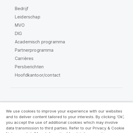
Bedrijf
Leiderschap
MVO
DIG
Academisch programma
Partnerprogramma
Carrières
Persberichten
Hoofdkantoor/contact
Qlik Community
We use cookies to improve your experience with our websites
and to deliver content tailored to your interests. By clicking ‘Ok’,
Juridische overeenkomsten
you accept the use of additional cookies which may involve
data transmission to third parties. Refer to our Privacy & Cookie
Productvoorwaarden
Legal Policies