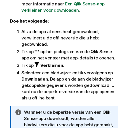
meer informatie naar
Een Qlik Sense-app
verkleinen voor downloaden
.
Doe het volgende:
Als u de app al eens hebt gedownload,
verwijdert u de offlineversie die u hebt
gedownload.
Tik op
op het pictogram van de
Qlik Sense
-
app om het venster met app-details te openen.
Tik op
Verkleinen
.
Selecteer een bladwijzer en tik vervolgens op
Downloaden
. De app en de aan de bladwijzer
gekoppelde gegevens worden gedownload. U
kunt nu de beperkte versie van de app openen
als u offline bent.
I
Wanneer u de beperkte versie van een
Qlik
n
Sense
-app downloadt, worden alle
f
bladwijzers die u voor de app hebt gemaakt,