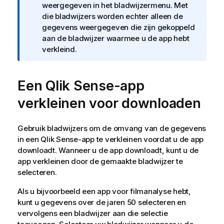
o
weergegeven in het bladwijzermenu. Met
r
die bladwijzers worden echter alleen de
m
gegevens weergegeven die zijn gekoppeld
a
aan de bladwijzer waarmee u de app hebt
t
verkleind.
i
e
Een
Qlik Sense
-app
verkleinen voor downloaden
Gebruik bladwijzers om de omvang van de gegevens
in een
Qlik Sense
-app te verkleinen voordat u de app
downloadt. Wanneer u de app downloadt, kunt u de
app verkleinen door de gemaakte bladwijzer te
selecteren.
Als u bijvoorbeeld een app voor filmanalyse hebt,
kunt u gegevens over de jaren 50 selecteren en
vervolgens een bladwijzer aan die selectie