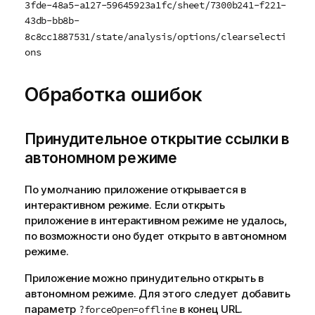
3fde-48a5-a127-59645923a1fc/sheet/7300b241-f221-
43db-bb8b-
8c8cc1887531/state/analysis/options/clearselecti
ons
Обработка ошибок
Принудительное открытие ссылки в
автономном режиме
По умолчанию приложение открывается в
интерактивном режиме. Если открыть
приложение в интерактивном режиме не удалось,
по возможности оно будет открыто в автономном
режиме.
Приложение можно принудительно открыть в
автономном режиме. Для этого следует добавить
параметр
в конец
URL
.
?forceOpen=offline