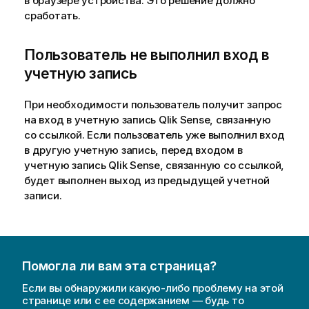
в браузере устройства. Это решение должно
с
сработать.
к
а
Пользователь не выполнил вход в
з
учетную запись
к
е
При необходимости пользователь получит запрос
на вход в учетную запись
Qlik Sense
, связанную
со ссылкой. Если пользователь уже выполнил вход
в другую учетную запись, перед входом в
учетную запись
Qlik Sense
, связанную со ссылкой,
будет выполнен выход из предыдущей учетной
записи.
Помогла ли вам эта страница?
Если вы обнаружили какую-либо проблему на этой
странице или с ее содержанием — будь то