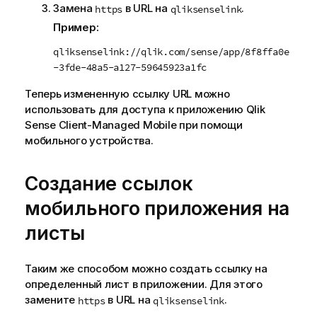
Замена
в
URL
на
.
https
qliksenselink
Пример:
qliksenselink://qlik.com/sense/app/8f8ffa0e
-3fde-48a5-a127-59645923a1fc
Теперь измененную ссылку
URL
можно
использовать для доступа к приложению
Qlik
Sense Client-Managed Mobile
при помощи
мобильного устройства.
Создание ссылок
мобильного приложения на
листы
Таким же способом можно создать ссылку на
определенный лист в приложении. Для этого
замените
в
URL
на
.
https
qliksenselink