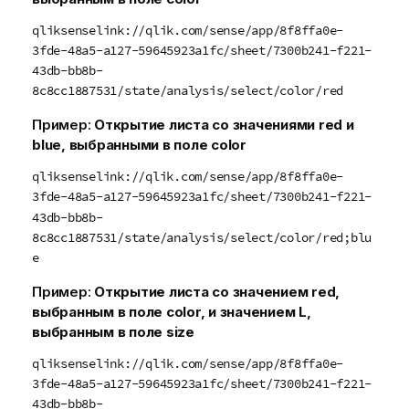
qliksenselink://qlik.com/sense/app/8f8ffa0e-
3fde-48a5-a127-59645923a1fc/sheet/7300b241-f221-
43db-bb8b-
8c8cc1887531/state/analysis/select/color/red
Пример:
Открытие листа со значениями
red
и
blue
, выбранными в поле
color
qliksenselink://qlik.com/sense/app/8f8ffa0e-
3fde-48a5-a127-59645923a1fc/sheet/7300b241-f221-
43db-bb8b-
8c8cc1887531/state/analysis/select/color/red;blu
e
Пример:
Открытие листа со значением
red
,
выбранным в поле
color
, и значением
L
,
выбранным в поле
size
qliksenselink://qlik.com/sense/app/8f8ffa0e-
3fde-48a5-a127-59645923a1fc/sheet/7300b241-f221-
43db-bb8b-