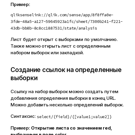
Пример:
qliksenselink://qlik.com/sense/app/8f8ffa0e-
3fde-48a5-a127-59645923a1fc/sheet/7300b241-f221-
43db-bb8b-8c8cc1887531/state/analysis
Лист будет открыт с выборками по умолчанию.
Также можно открыть лист с определенным
набором выборок или закладкой.
Создание ссылок на определенные
выборки
Ссылку на набор выборок можно создать путем
добавления определения выборки в конец
URL
.
Можно добавить несколько определений выборок.
Синтаксис:
select/{field}/{[value1;value2]}
Пример:
Открытие листа со значением
red
,
выбранным в поле
color