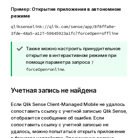
Пример:
Открытие приложения в автономном
режиме
qliksenselink://qlik.com/sense/app/8f8ffa0e-
3fde-48a5-a127-59645923a1fc?forceOpen=offline
П
Также можно настроить принудительное
р
открытие в интерактивном режиме при
и
помощи параметра запроса
?
м
.
forceOpen=online
е
ч
а
Учетная запись не найдена
н
и
Если
Qlik Sense Client-Managed Mobile
не удалось
е
сопоставить ссылку с учетной записью
Qlik Sense
,
к
отобразится сообщение об ошибке. Если
п
сопоставить ссылку с учетной записью не
о
удалось, можно попытаться открыть приложение
д