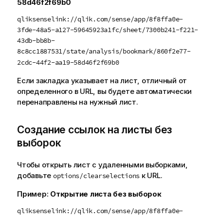
58d46f2f69b0
qliksenselink://qlik.com/sense/app/8f8ffa0e-
3fde-48a5-a127-59645923a1fc/sheet/7300b241-f221-
43db-bb8b-
8c8cc1887531/state/analysis/bookmark/860f2e77-
2cdc-44f2-aa19-58d46f2f69b0
Если закладка указывает на лист, отличный от
определенного в
URL
, вы будете автоматически
перенаправлены на нужный лист.
Создание ссылок на листы без
выборок
Чтобы открыть лист с удаленными выборками,
добавьте
к
URL
.
options/clearselections
Пример:
Открытие листа без выборок
qliksenselink://qlik.com/sense/app/8f8ffa0e-