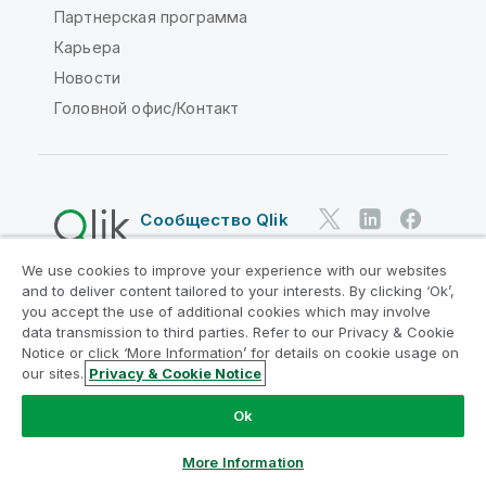
Партнерская программа
Карьера
Новости
Головной офис/Контакт
Сообщество Qlik
We use cookies to improve your experience with our websites
Юридические соглашения
and to deliver content tailored to your interests. By clicking ‘Ok’,
Условия использования продуктов
you accept the use of additional cookies which may involve
data transmission to third parties. Refer to our Privacy & Cookie
Legal Policies
Юридические положения
Notice or click ‘More Information’ for details on cookie usage on
Условия использования
Товарные знаки
our sites.
Privacy & Cookie Notice
Do Not Share My Info
Ok
© QlikTech International AB, 1993-2026. Все права
защищены.
More Information