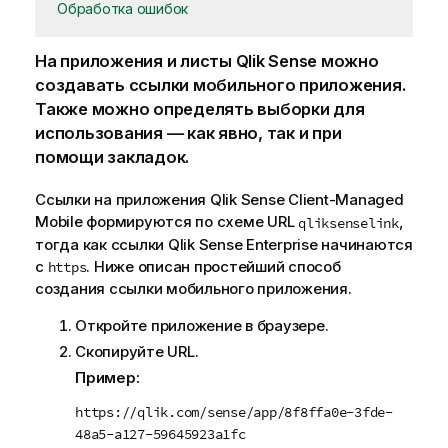
Обработка ошибок
На приложения и листы
Qlik Sense
можно
создавать ссылки мобильного приложения.
Также можно определять выборки для
использования — как явно, так и при
помощи закладок.
Ссылки на приложения
Qlik Sense Client-Managed
Mobile
формируются по схеме
URL
,
qliksenselink
тогда как ссылки
Qlik Sense Enterprise
начинаются
с
. Ниже описан простейший способ
https
создания ссылки мобильного приложения.
Откройте приложение в браузере.
Скопируйте
URL
.
Пример:
https://qlik.com/sense/app/8f8ffa0e-3fde-
48a5-a127-59645923a1fc