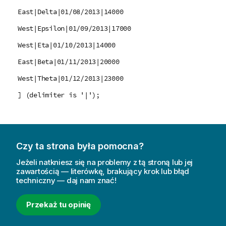
East|Delta|01/08/2013|14000
West|Epsilon|01/09/2013|17000
West|Eta|01/10/2013|14000
East|Beta|01/11/2013|20000
West|Theta|01/12/2013|23000
] (delimiter is '|');
Czy ta strona była pomocna?
Jeżeli natkniesz się na problemy z tą stroną lub jej
zawartością — literówkę, brakujący krok lub błąd
techniczny — daj nam znać!
Przekaż tu opinię