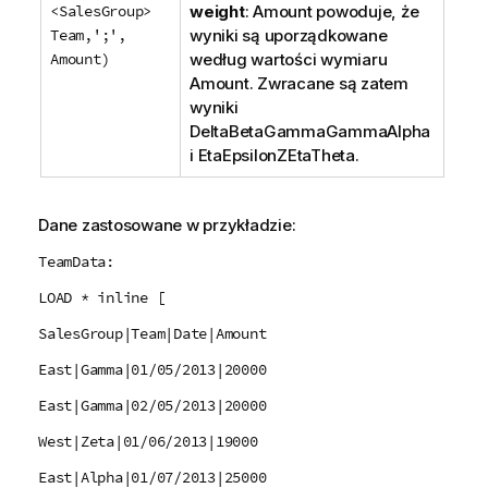
<SalesGroup>
weight
:
Amount
powoduje, że
Team,';',
wyniki są uporządkowane
Amount)
według wartości wymiaru
Amount
. Zwracane są zatem
wyniki
DeltaBetaGammaGammaAlpha
i
EtaEpsilonZEtaTheta
.
Dane zastosowane w przykładzie:
TeamData:
LOAD * inline [
SalesGroup|Team|Date|Amount
East|Gamma|01/05/2013|20000
East|Gamma|02/05/2013|20000
West|Zeta|01/06/2013|19000
East|Alpha|01/07/2013|25000