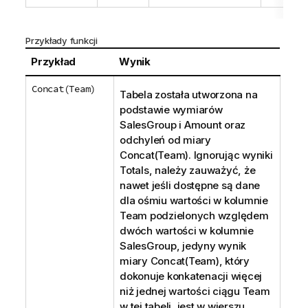
Przykłady funkcji
Przykład
Wynik
Concat(Team)
Tabela została utworzona na
podstawie wymiarów
SalesGroup
i
Amount
oraz
odchyleń od miary
Concat(Team)
. Ignorując wyniki
Totals, należy zauważyć, że
nawet jeśli dostępne są dane
dla ośmiu wartości w kolumnie
Team
podzielonych względem
dwóch wartości w kolumnie
SalesGroup
, jedyny wynik
miary
Concat(Team)
, który
dokonuje konkatenacji więcej
niż jednej wartości ciągu
Team
w tej tabeli, jest w wierszu