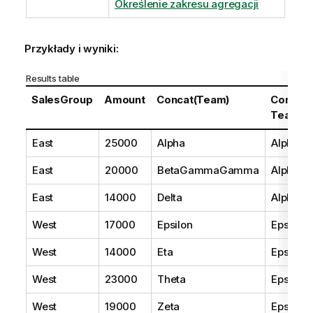
Określenie zakresu agregacji
Przykłady i wyniki:
Results table
SalesGroup
Amount
Concat(Team)
Concat
Team)
East
25000
Alpha
AlphaB
East
20000
BetaGammaGamma
AlphaB
East
14000
Delta
AlphaB
West
17000
Epsilon
Epsilon
West
14000
Eta
Epsilon
West
23000
Theta
Epsilon
West
19000
Zeta
Epsilon