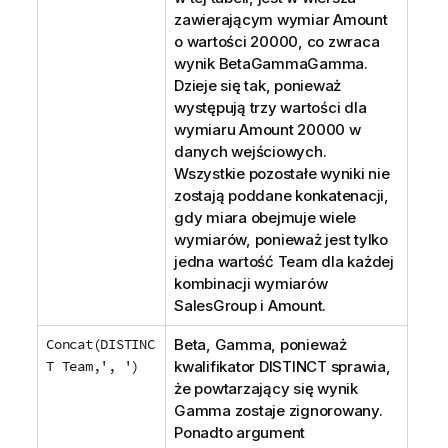
zawierającym wymiar
Amount
o wartości 20000, co zwraca
wynik
BetaGammaGamma
.
Dzieje się tak, ponieważ
występują trzy wartości dla
wymiaru
Amount
20000 w
danych wejściowych.
Wszystkie pozostałe wyniki nie
zostają poddane konkatenacji,
gdy miara obejmuje wiele
wymiarów, ponieważ jest tylko
jedna wartość
Team
dla każdej
kombinacji wymiarów
SalesGroup
i
Amount
.
Concat(DISTINC
Beta, Gamma
, ponieważ
T Team,', ')
kwalifikator
DISTINCT
sprawia,
że powtarzający się wynik
Gamma
zostaje zignorowany.
Ponadto argument