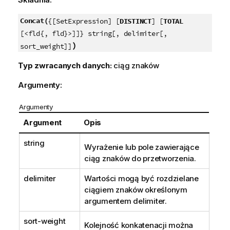
Concat(
{[SetExpression] [
DISTINCT
] [
TOTAL
[<fld{, fld}>]]} string[, delimiter[,
)
sort_weight]]
Typ zwracanych danych:
ciąg znaków
Argumenty:
Argumenty
Argument
Opis
string
Wyrażenie lub pole zawierające
ciąg znaków do przetworzenia.
delimiter
Wartości mogą być rozdzielane
ciągiem znaków określonym
argumentem
delimiter
.
sort-weight
Kolejność konkatenacji można