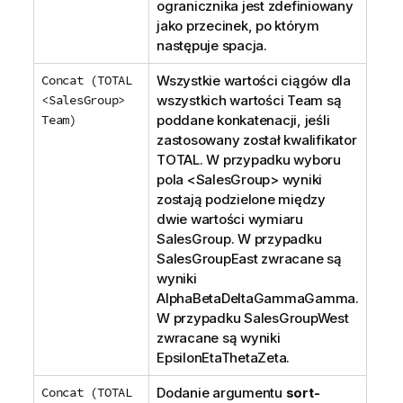
ogranicznika jest zdefiniowany
jako przecinek, po którym
następuje spacja.
Concat (TOTAL
Wszystkie wartości ciągów dla
<SalesGroup>
wszystkich wartości
Team
są
Team)
poddane konkatenacji, jeśli
zastosowany został kwalifikator
TOTAL
. W przypadku wyboru
pola <
SalesGroup
> wyniki
zostają podzielone między
dwie wartości wymiaru
SalesGroup
. W przypadku
SalesGroup
East
zwracane są
wyniki
AlphaBetaDeltaGammaGamma
.
W przypadku
SalesGroup
West
zwracane są wyniki
EpsilonEtaThetaZeta
.
Concat (TOTAL
Dodanie argumentu
sort-