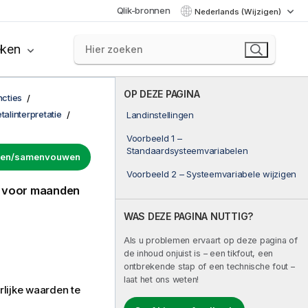
Qlik-bronnen
Nederlands (Wijzigen)
eken
OP DEZE PAGINA
ncties
talinterpretatie
Landinstellingen
Voorbeeld 1 –
Standaardsysteemvariabelen
uwen/samenvouwen
Voorbeeld 2 – Systeemvariabele wijzigen
e voor maanden
WAS DEZE PAGINA NUTTIG?
Als u problemen ervaart op deze pagina of
de inhoud onjuist is – een tikfout, een
ontbrekende stap of een technische fout –
laat het ons weten!
lijke waarden te