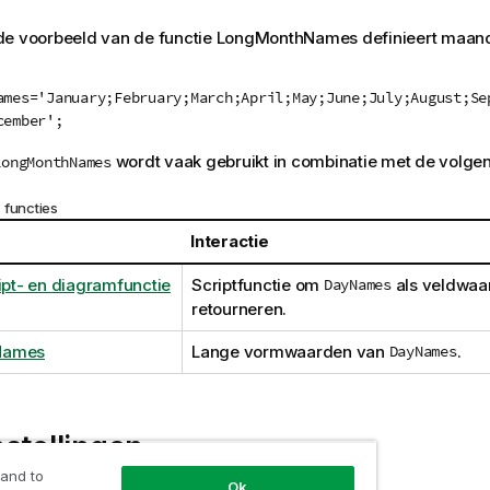
de voorbeeld van de functie LongMonthNames definieert maand
ames='January;February;March;April;May;June;July;August;Se
cember';
wordt vaak gebruikt in combinatie met de volgen
LongMonthNames
 functies
Interactie
ipt- en diagramfunctie
Scriptfunctie om
DayNames
als veldwaa
retourneren.
Names
Lange vormwaarden van
DayNames
.
stellingen
 and to
Ok