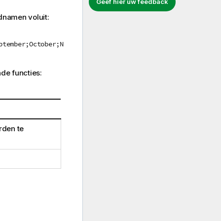
Geef hier uw feedback
namen voluit:
ptember;October;N
de functies:
rden te