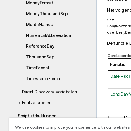
MoneyFormat
Het volgen
MoneyThousandSep
Set
MonthNames
LongMonthN
ovember;De
NumericalAbbreviation
De functie
ReferenceDay
Gerelateerde
ThousandSep
Functie
TimeFormat
Date - scr
TimestampFormat
Direct Discovery-variabelen
LongDay
Foutvariabelen
Scriptuitdrukkingen
Landin
Diagramuitdrukkingen
We use cookies to improve your experience with our websites