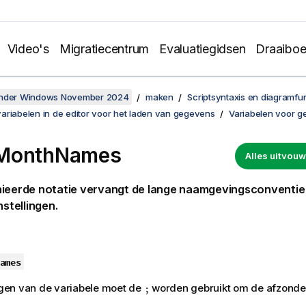
Video's
Migratiecentrum
Evaluatiegidsen
Draaibo
onder Windows November 2024
maken
Scriptsyntaxis en diagramfu
ariabelen in de editor voor het laden van gegevens
Variabelen voor ge
MonthNames
Alles uitvo
nieerde notatie vervangt de lange naamgevingsconventi
nstellingen.
ames
zigen van de variabele moet de
worden gebruikt om de afzonder
;