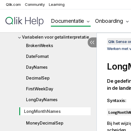
voor het laden van gegevens
Qlik.com
Community
Learning
Systeemvariabelen
Variabelen voor afhandeling van
Documentatie
Onboarding
waarden
Variabelen voor getalinterpretatie
Qlik Sense 
BrokenWeeks
Werken met v
DateFormat
Long
DayNames
DecimalSep
De gedefi
in de landi
FirstWeekDay
LongDayNames
Syntaxis:
LongMonthNames
LongMonthN
MoneyDecimalSep
Bij het wij
scheiden.