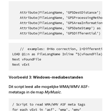
    Attribute(FileLongName, 'GPSDestDistance') as GP
    Attribute(FileLongName, 'GPSProcessingMethod') a
    Attribute(FileLongName, 'GPSAreaInformation') as
    Attribute(FileLongName, 'GPSDateStamp') as GPSDa
    Attribute(FileLongName, 'GPSDifferential') as G
    //  examples: 0=No correction, 1=Differential co
LOAD @1:n as FileLongName Inline "$(vFoundFile)" (fi
Next vFoundFile

Next vExt
Voorbeeld 3:
Windows-mediabestanden
Dit script leest alle mogelijke
WMA/WMV ASF
-
metatags in de map
MyMusic
.
/ Script to read WMA/WMV ASF meta tags

for each vExt in 'asf', 'wma', 'wmv'
