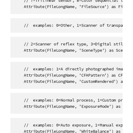
    // 7=Trilinear sensor, 8=Color sequential linear
    Attribute(FileLongName, 'FileSource') as FileSo
    //  examples: 0=Other, 1=Scanner of transparent
    // 2=Scanner of reflex type, 3=Digital still cam
    Attribute(FileLongName, 'SceneType') as SceneTy
    //  examples: 1=A directly photographed image, 

    Attribute(FileLongName, 'CFAPattern') as CFAPatt
    Attribute(FileLongName, 'CustomRendered') as Cu
    //  examples: 0=Normal process, 1=Custom process
    Attribute(FileLongName, 'ExposureMode') as Expo
    //  examples: 0=Auto exposure, 1=Manual exposure
    Attribute(FileLongName, 'WhiteBalance') as Whit