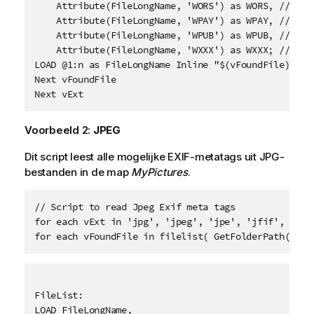
    Attribute(FileLongName, 'WORS') as WORS, // Offi
    Attribute(FileLongName, 'WPAY') as WPAY, // Paym
    Attribute(FileLongName, 'WPUB') as WPUB, // Publ
    Attribute(FileLongName, 'WXXX') as WXXX; // User
LOAD @1:n as FileLongName Inline "$(vFoundFile)" (fi
Next vFoundFile

Next vExt
Voorbeeld 2:
JPEG
Dit script leest alle mogelijke
EXIF
-metatags uit
JPG
-
bestanden in de map
MyPictures
.
// Script to read Jpeg Exif meta tags

for each vExt in 'jpg', 'jpeg', 'jpe', 'jfif', 'jif'
for each vFoundFile in filelist( GetFolderPath('MyP
FileList:

LOAD FileLongName,
