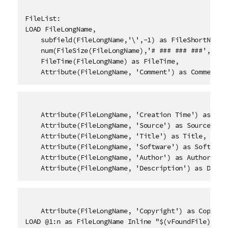
FileList:

LOAD FileLongName,

    subfield(FileLongName,'\',-1) as FileShortName,

    num(FileSize(FileLongName),'# ### ### ###',',','
    FileTime(FileLongName) as FileTime, 

    Attribute(FileLongName, 'Comment') as Comment,
    Attribute(FileLongName, 'Creation Time') as Crea
    Attribute(FileLongName, 'Source') as Source,

    Attribute(FileLongName, 'Title') as Title,

    Attribute(FileLongName, 'Software') as Software,
    Attribute(FileLongName, 'Author') as Author,

    Attribute(FileLongName, 'Description') as Descr
    Attribute(FileLongName, 'Copyright') as Copyrigh
LOAD @1:n as FileLongName Inline "$(vFoundFile)" (fi