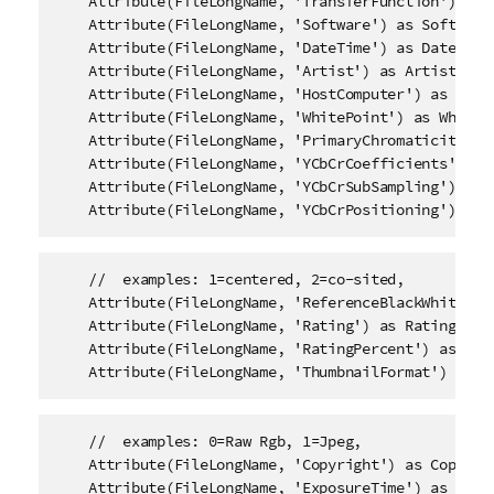
    Attribute(FileLongName, 'TransferFunction') as T
    Attribute(FileLongName, 'Software') as Software,
    Attribute(FileLongName, 'DateTime') as DateTime,
    Attribute(FileLongName, 'Artist') as Artist,

    Attribute(FileLongName, 'HostComputer') as HostC
    Attribute(FileLongName, 'WhitePoint') as WhitePo
    Attribute(FileLongName, 'PrimaryChromaticities')
    Attribute(FileLongName, 'YCbCrCoefficients') as 
    Attribute(FileLongName, 'YCbCrSubSampling') as Y
    Attribute(FileLongName, 'YCbCrPositioning') as 
    //  examples: 1=centered, 2=co-sited, 

    Attribute(FileLongName, 'ReferenceBlackWhite') a
    Attribute(FileLongName, 'Rating') as Rating,

    Attribute(FileLongName, 'RatingPercent') as Rati
    Attribute(FileLongName, 'ThumbnailFormat') as T
    //  examples: 0=Raw Rgb, 1=Jpeg, 

    Attribute(FileLongName, 'Copyright') as Copyrigh
    Attribute(FileLongName, 'ExposureTime') as Expos