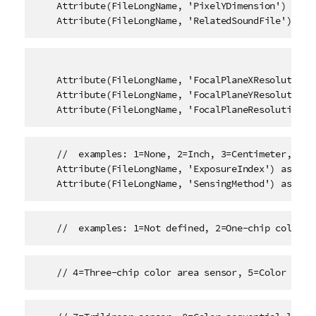
    Attribute(FileLongName, 'PixelYDimension') as Pi
    Attribute(FileLongName, 'RelatedSoundFile') as 
    Attribute(FileLongName, 'FocalPlaneXResolution')
    Attribute(FileLongName, 'FocalPlaneYResolution')
    Attribute(FileLongName, 'FocalPlaneResolutionUn
    //  examples: 1=None, 2=Inch, 3=Centimeter, 

    Attribute(FileLongName, 'ExposureIndex') as Expo
    Attribute(FileLongName, 'SensingMethod') as Sen
    //  examples: 1=Not defined, 2=One-chip color a
    // 4=Three-chip color area sensor, 5=Color sequ