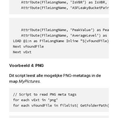
    Attribute(FileLongName, 'IsVBR') as IsVBR,

    Attribute(FileLongName, 'ASFLeakyBucketPairs') 
    Attribute(FileLongName, 'PeakValue') as PeakValu
    Attribute(FileLongName, 'AverageLevel') as Avera
LOAD @1:n as FileLongName Inline "$(vFoundFile)" (fi
Next vFoundFile

Next vExt
Voorbeeld 4:
PNG
Dit script leest alle mogelijke
PNG
-metatags in de
map
MyPictures
.
// Script to read PNG meta tags

for each vExt in 'png'

for each vFoundFile in filelist( GetFolderPath('MyP