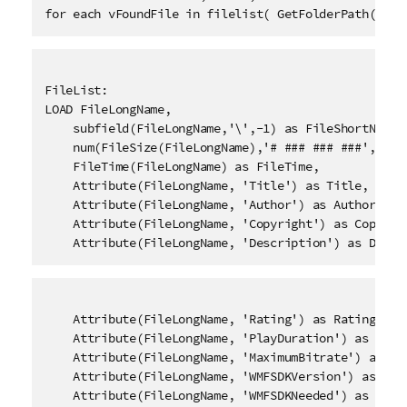
for each vFoundFile in filelist( GetFolderPath('MyM
FileList:

LOAD FileLongName,

    subfield(FileLongName,'\',-1) as FileShortName,

    num(FileSize(FileLongName),'# ### ### ###',',','
    FileTime(FileLongName) as FileTime, 

    Attribute(FileLongName, 'Title') as Title,

    Attribute(FileLongName, 'Author') as Author,

    Attribute(FileLongName, 'Copyright') as Copyrigh
    Attribute(FileLongName, 'Description') as Descr
    Attribute(FileLongName, 'Rating') as Rating,

    Attribute(FileLongName, 'PlayDuration') as PlayD
    Attribute(FileLongName, 'MaximumBitrate') as Max
    Attribute(FileLongName, 'WMFSDKVersion') as WMFS
    Attribute(FileLongName, 'WMFSDKNeeded') as WMFSD