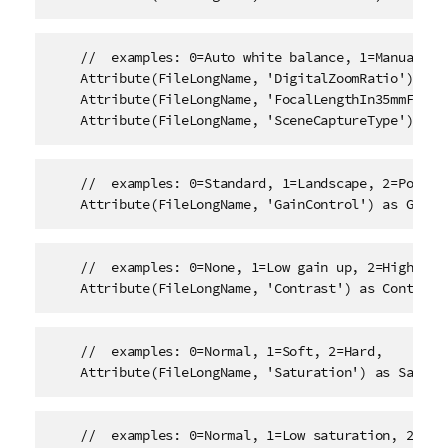
    //  examples: 0=Auto white balance, 1=Manual whi
    Attribute(FileLongName, 'DigitalZoomRatio') as D
    Attribute(FileLongName, 'FocalLengthIn35mmFilm')
    Attribute(FileLongName, 'SceneCaptureType') as 
    //  examples: 0=Standard, 1=Landscape, 2=Portrai
    Attribute(FileLongName, 'GainControl') as GainC
    //  examples: 0=None, 1=Low gain up, 2=High gain
    Attribute(FileLongName, 'Contrast') as Contrast
    //  examples: 0=Normal, 1=Soft, 2=Hard, 

    Attribute(FileLongName, 'Saturation') as Satura
    //  examples: 0=Normal, 1=Low saturation, 2=High