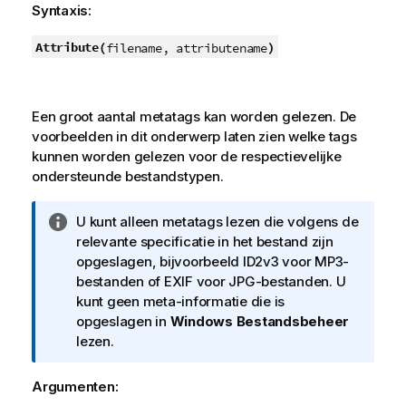
Syntaxis:
Attribute(
)
filename, attributename
Een groot aantal metatags kan worden gelezen. De
voorbeelden in dit onderwerp laten zien welke tags
kunnen worden gelezen voor de respectievelijke
ondersteunde bestandstypen.
I
U kunt alleen metatags lezen die volgens de
n
relevante specificatie in het bestand zijn
f
opgeslagen, bijvoorbeeld
ID2v3
voor
MP3
-
o
bestanden of
EXIF
voor
JPG
-bestanden. U
r
kunt geen meta-informatie die is
m
opgeslagen in
Windows Bestandsbeheer
a
lezen.
t
i
Argumenten:
e