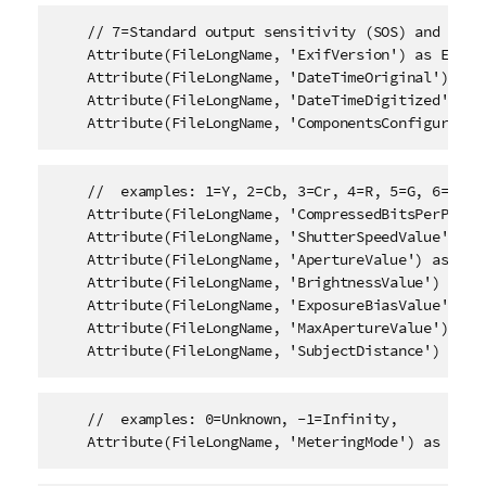
    // 7=Standard output sensitivity (SOS) and Recom
    Attribute(FileLongName, 'ExifVersion') as ExifVe
    Attribute(FileLongName, 'DateTimeOriginal') as D
    Attribute(FileLongName, 'DateTimeDigitized') as 
    Attribute(FileLongName, 'ComponentsConfiguratio
    //  examples: 1=Y, 2=Cb, 3=Cr, 4=R, 5=G, 6=B, 

    Attribute(FileLongName, 'CompressedBitsPerPixel'
    Attribute(FileLongName, 'ShutterSpeedValue') as 
    Attribute(FileLongName, 'ApertureValue') as Aper
    Attribute(FileLongName, 'BrightnessValue') as Br
    Attribute(FileLongName, 'ExposureBiasValue') as 
    Attribute(FileLongName, 'MaxApertureValue') as M
    Attribute(FileLongName, 'SubjectDistance') as S
    //  examples: 0=Unknown, -1=Infinity, 

    Attribute(FileLongName, 'MeteringMode') as Mete