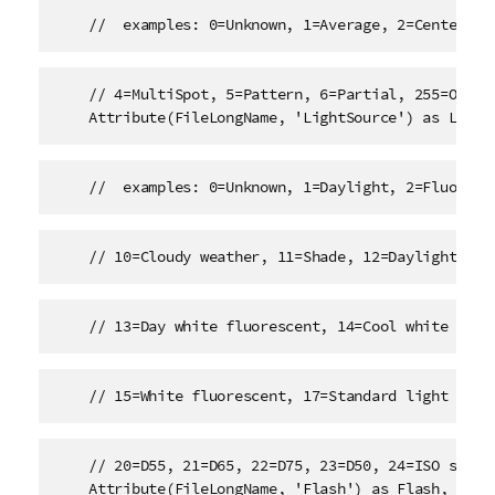
    //  examples: 0=Unknown, 1=Average, 2=CenterWei
    // 4=MultiSpot, 5=Pattern, 6=Partial, 255=Other,
    Attribute(FileLongName, 'LightSource') as Light
    //  examples: 0=Unknown, 1=Daylight, 2=Fluoresc
    // 10=Cloudy weather, 11=Shade, 12=Daylight flu
    // 13=Day white fluorescent, 14=Cool white fluo
    // 15=White fluorescent, 17=Standard light A, 1
    // 20=D55, 21=D65, 22=D75, 23=D50, 24=ISO studio
    Attribute(FileLongName, 'Flash') as Flash,
