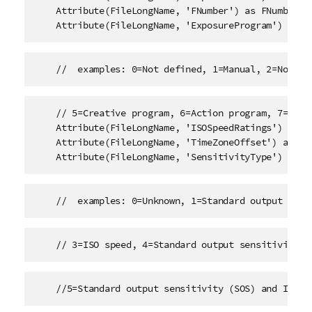
    Attribute(FileLongName, 'FNumber') as FNumber,

    Attribute(FileLongName, 'ExposureProgram') as E
    //  examples: 0=Not defined, 1=Manual, 2=Normal
    // 5=Creative program, 6=Action program, 7=Portr
    Attribute(FileLongName, 'ISOSpeedRatings') as IS
    Attribute(FileLongName, 'TimeZoneOffset') as Tim
    Attribute(FileLongName, 'SensitivityType') as S
    //  examples: 0=Unknown, 1=Standard output sens
    // 3=ISO speed, 4=Standard output sensitivity (
    //5=Standard output sensitivity (SOS) and ISO S