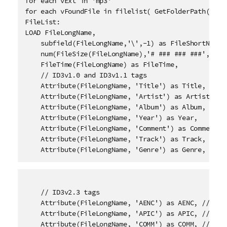
for each vExt in 'mp3'

for each vFoundFile in filelist( GetFolderPath('MyMu
FileList:

LOAD FileLongName,

    subfield(FileLongName,'\',-1) as FileShortName,

    num(FileSize(FileLongName),'# ### ### ###',',','
    FileTime(FileLongName) as FileTime, 

    // ID3v1.0 and ID3v1.1 tags

    Attribute(FileLongName, 'Title') as Title,

    Attribute(FileLongName, 'Artist') as Artist,

    Attribute(FileLongName, 'Album') as Album,

    Attribute(FileLongName, 'Year') as Year,

    Attribute(FileLongName, 'Comment') as Comment,

    Attribute(FileLongName, 'Track') as Track,

    Attribute(FileLongName, 'Genre') as Genre,
    // ID3v2.3 tags

    Attribute(FileLongName, 'AENC') as AENC, // Audi
    Attribute(FileLongName, 'APIC') as APIC, // Atta
    Attribute(FileLongName, 'COMM') as COMM, // Comm