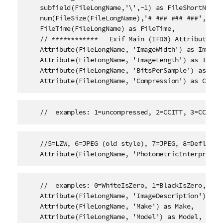
    subfield(FileLongName,'\',-1) as FileShortName,

    num(FileSize(FileLongName),'# ### ### ###',',','
    FileTime(FileLongName) as FileTime, 

    // ************   Exif Main (IFD0) Attributes   
    Attribute(FileLongName, 'ImageWidth') as ImageWi
    Attribute(FileLongName, 'ImageLength') as ImageL
    Attribute(FileLongName, 'BitsPerSample') as Bits
    Attribute(FileLongName, 'Compression') as Compr
    //  examples: 1=uncompressed, 2=CCITT, 3=CCITT 
    //5=LZW, 6=JPEG (old style), 7=JPEG, 8=Deflate, 
    Attribute(FileLongName, 'PhotometricInterpretat
    //  examples: 0=WhiteIsZero, 1=BlackIsZero, 2=RG
    Attribute(FileLongName, 'ImageDescription') as I
    Attribute(FileLongName, 'Make') as Make,

    Attribute(FileLongName, 'Model') as Model,
