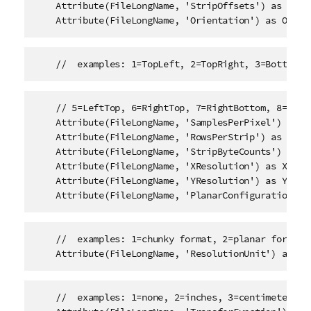
    Attribute(FileLongName, 'StripOffsets') as Strip
    Attribute(FileLongName, 'Orientation') as Orien
    //  examples: 1=TopLeft, 2=TopRight, 3=BottomRi
    // 5=LeftTop, 6=RightTop, 7=RightBottom, 8=LeftB
    Attribute(FileLongName, 'SamplesPerPixel') as Sa
    Attribute(FileLongName, 'RowsPerStrip') as RowsP
    Attribute(FileLongName, 'StripByteCounts') as St
    Attribute(FileLongName, 'XResolution') as XResol
    Attribute(FileLongName, 'YResolution') as YResol
    Attribute(FileLongName, 'PlanarConfiguration') 
    //  examples: 1=chunky format, 2=planar format, 
    Attribute(FileLongName, 'ResolutionUnit') as Re
    //  examples: 1=none, 2=inches, 3=centimeters, 
