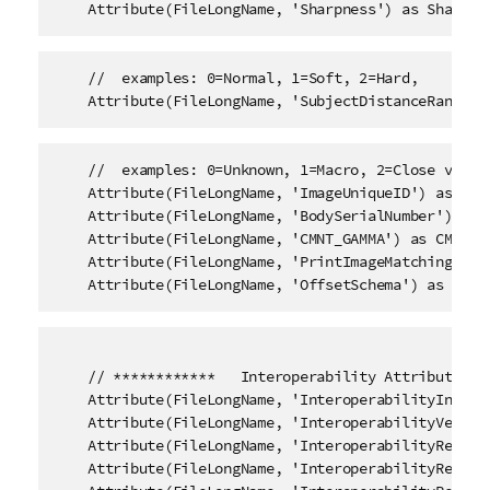
    Attribute(FileLongName, 'Sharpness') as Sharpne
    //  examples: 0=Normal, 1=Soft, 2=Hard, 

    Attribute(FileLongName, 'SubjectDistanceRange')
    //  examples: 0=Unknown, 1=Macro, 2=Close view, 
    Attribute(FileLongName, 'ImageUniqueID') as Imag
    Attribute(FileLongName, 'BodySerialNumber') as B
    Attribute(FileLongName, 'CMNT_GAMMA') as CMNT_GA
    Attribute(FileLongName, 'PrintImageMatching') as
    Attribute(FileLongName, 'OffsetSchema') as Offs
    // ************   Interoperability Attributes   
    Attribute(FileLongName, 'InteroperabilityIndex')
    Attribute(FileLongName, 'InteroperabilityVersion
    Attribute(FileLongName, 'InteroperabilityRelate
    Attribute(FileLongName, 'InteroperabilityRelate