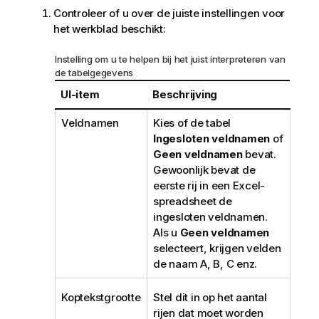
Controleer of u over de juiste instellingen voor
het werkblad beschikt:
Instelling om u te helpen bij het juist interpreteren van
de tabelgegevens
UI-item
Beschrijving
Veldnamen
Kies of de tabel
Ingesloten veldnamen
of
Geen veldnamen
bevat.
Gewoonlijk bevat de
eerste rij in een
Excel
-
spreadsheet de
ingesloten veldnamen.
Als u
Geen veldnamen
selecteert, krijgen velden
de naam A, B, C enz.
Koptekstgrootte
Stel dit in op het aantal
rijen dat moet worden