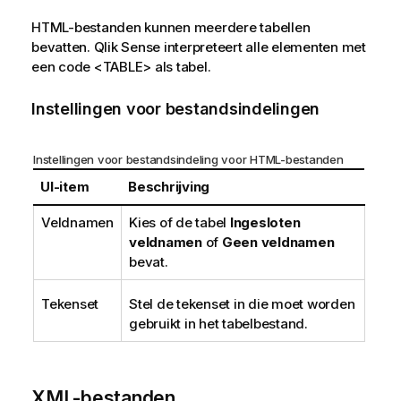
HTML
-bestanden kunnen meerdere tabellen
bevatten.
Qlik Sense
interpreteert alle elementen met
een code
<TABLE>
als tabel.
Instellingen voor bestandsindelingen
Instellingen voor bestandsindeling voor
HTML
-bestanden
UI-item
Beschrijving
Veldnamen
Kies of de tabel
Ingesloten
veldnamen
of
Geen veldnamen
bevat.
Tekenset
Stel de tekenset in die moet worden
gebruikt in het tabelbestand.
XML
-bestanden