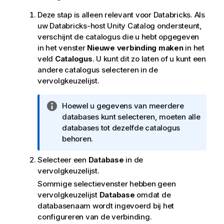
Deze stap is alleen relevant voor Databricks. Als
uw Databricks-host Unity Catalog ondersteunt,
verschijnt de catalogus die u hebt opgegeven
in het venster
Nieuwe verbinding maken
in het
veld
Catalogus
. U kunt dit zo laten of u kunt een
andere catalogus selecteren in de
vervolgkeuzelijst.
I
Hoewel u gegevens van meerdere
n
databases kunt selecteren, moeten alle
f
databases tot dezelfde catalogus
o
behoren.
r
Selecteer een
Database
in de
m
vervolgkeuzelijst.
a
t
Sommige selectievenster hebben geen
i
vervolgkeuzelijst
Database
omdat de
e
databasenaam wordt ingevoerd bij het
configureren van de verbinding.