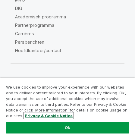
DIG
Academisch programma
Partnerprogramma
Carrières
Persberichten
Hoofdkantoor/contact
Qlik Community
We use cookies to improve your experience with our websites
and to deliver content tailored to your interests. By clicking ‘Ok’,
Juridische overeenkomsten
you accept the use of additional cookies which may involve
data transmission to third parties. Refer to our Privacy & Cookie
Productvoorwaarden
Legal Policies
Notice or click ‘More Information’ for details on cookie usage on
Legal Policies
Gebruiksvoorwaarden
our sites.
Privacy & Cookie Notice
Handelsmerken
Do Not Share My Info
Ok
Copyright © 1993-2026 QlikTech International AB. Alle