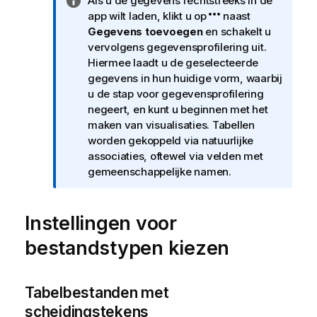
I
Als u de gegevens rechtstreeks in de
n
app wilt laden, klikt u op
naast
f
Gegevens toevoegen
en schakelt u
o
vervolgens gegevensprofilering uit.
r
Hiermee laadt u de geselecteerde
m
gegevens in hun huidige vorm, waarbij
a
u de stap voor gegevensprofilering
t
negeert, en kunt u beginnen met het
i
maken van visualisaties. Tabellen
e
worden gekoppeld via natuurlijke
associaties, oftewel via velden met
gemeenschappelijke namen.
Instellingen voor
bestandstypen kiezen
Tabelbestanden met
scheidingstekens