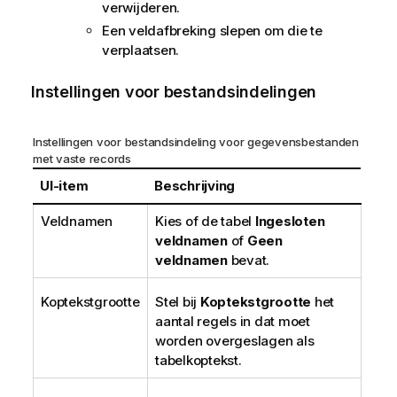
verwijderen.
Een veldafbreking slepen om die te
verplaatsen.
Instellingen voor bestandsindelingen
Instellingen voor bestandsindeling voor gegevensbestanden
met vaste records
UI-item
Beschrijving
Veldnamen
Kies of de tabel
Ingesloten
veldnamen
of
Geen
veldnamen
bevat.
Koptekstgrootte
Stel bij
Koptekstgrootte
het
aantal regels in dat moet
worden overgeslagen als
tabelkoptekst.