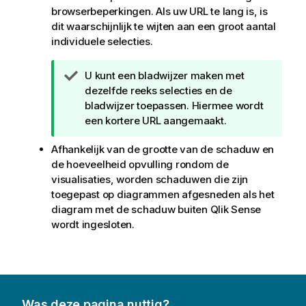
browserbeperkingen. Als uw URL te lang is, is
dit waarschijnlijk te wijten aan een groot aantal
individuele selecties.
T
U kunt een bladwijzer maken met
i
dezelfde reeks selecties en de
p
bladwijzer toepassen. Hiermee wordt
een kortere URL aangemaakt.
Afhankelijk van de grootte van de schaduw en
de hoeveelheid opvulling rondom de
visualisaties, worden schaduwen die zijn
toegepast op diagrammen afgesneden als het
diagram met de schaduw buiten
Qlik Sense
wordt ingesloten.
Was deze pagina nuttig?