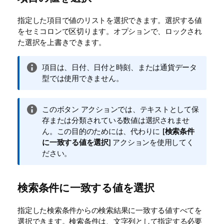
指定した項目で値のリストを選択できます。選択する値
をセミコロンで区切ります。オプションで、ロックされ
た選択を上書きできます。
情
項目は、日付、日付と時刻、または通貨データ
報
型では使用できません。
メ
モ
情
このボタン アクションでは、テキストとして保
報
存または分類されている数値は選択されませ
メ
ん。この目的のためには、代わりに [
検索条件
モ
に一致する値を選択
] アクションを使用してく
ださい。
検索条件に一致する値を選択
指定した検索条件からの検索結果に一致する値すべてを
選択できます。検索条件は、文字列として指定する必要