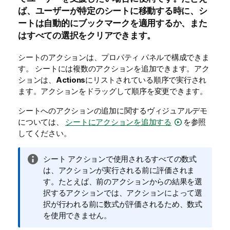
ば、ユーザーが特定のシートに移動する時に、シ
ートは自動的にブックマークを適用するか、また
はすべての選択をクリアできます。
シートのアクションは、プロパティ パネルで構成できま
す。
シートには複数のアクションを追加できます。アク
ションは、
Actions
にリストされている順序で実行され
ます。アクションをドラッグして順序を変更できます。
シートへのアクションの追加に関するヴィジュアルデモ
については、
シートにアクションを追加する
を参照
してください。
情
シート アクションで使用されるすべての数式
報
は、アクションが実行される前に評価されま
メ
す。たとえば、前のアクションからの結果を選
モ
択するアクションでは、アクションによって選
択が行われる前に数式が評価されるため、数式
を使用できません。