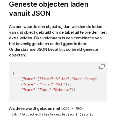
Geneste objecten laden
vanuit JSON
Als een waarde een object is, dan worden de leden
van dat object gebruikt om de tabel uit te breiden met
extra velden. Elke veldnaam is een combinatie van
het bovenliggende en onderliggende item.
Onderstaande JSON bevat bijvoorbeeld geneste
objecten:
Code k
[
{
"name"
:
{
"first"
:
"Alice"
,
"last"
:
"Stephenson"
}
}
,
{
"name"
:
{
"first"
:
"Bob"
}
}
,
{
"name"
:
{
"last"
:
"Roberts"
}
}
]
Als deze wordt geladen met
LOAD * FROM
,
[lib://AttachedFiles/example.json] (json);