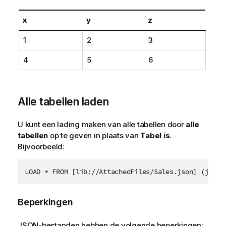
x
y
z
1
2
3
4
5
6
Alle tabellen laden
U kunt een lading maken van alle tabellen door
alle
tabellen
op te geven in plaats van
Tabel is
.
Bijvoorbeeld:
LOAD * FROM [lib://AttachedFiles/Sales.json] (json,
Beperkingen
JSON-bestanden hebben de volgende beperkingen: