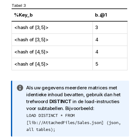
Tabel 3
%Key_b
b..@1
<hash of [3,5]>
3
<hash of [3,5]>
4
<hash of [4,5]>
4
<hash of [4,5]>
5
I
Als uw gegevens meerdere matrices met
n
identieke inhoud bevatten, gebruik dan het
f
trefwoord
DISTINCT
in de load-instructies
o
voor subtabellen. Bijvoorbeeld:
r
LOAD DISTINCT * FROM
m
[lib://AttachedFiles/Sales.json] (json,
a
all tables);
t