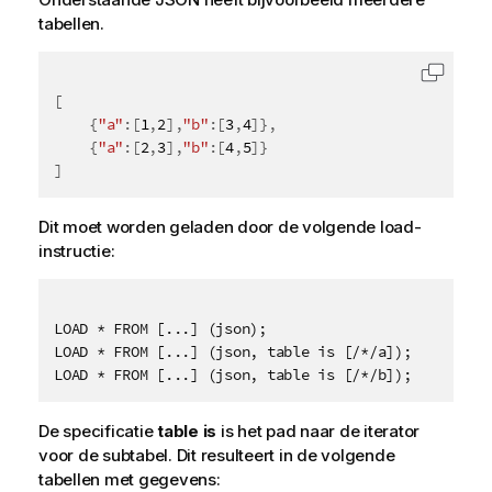
tabellen.
Code k
[
{
"a"
:
[
1
,
2
]
,
"b"
:
[
3
,
4
]
}
,
{
"a"
:
[
2
,
3
]
,
"b"
:
[
4
,
5
]
}
]
Dit moet worden geladen door de volgende load-
instructie:
LOAD * FROM [...] (json);

LOAD * FROM [...] (json, table is [/*/a]);

De specificatie
table is
is het pad naar de iterator
voor de subtabel. Dit resulteert in de volgende
tabellen met gegevens: