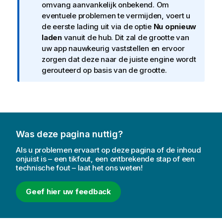
n
omvang aanvankelijk onbekend.
Om
t
f
eventuele problemen te vermijden, voert u
i
o
de eerste lading uit via de optie
Nu opnieuw
e
r
laden
vanuit de hub.
Dit zal de grootte van
m
uw app nauwkeurig vaststellen en ervoor
a
zorgen dat deze naar de juiste engine wordt
t
gerouteerd op basis van de grootte.
i
e
Was deze pagina nuttig?
Als u problemen ervaart op deze pagina of de inhoud
onjuist is – een tikfout, een ontbrekende stap of een
technische fout – laat het ons weten!
Geef hier uw feedback