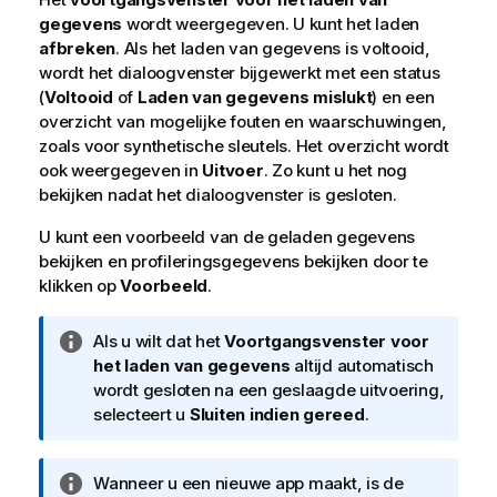
gegevens
wordt weergegeven. U kunt het laden
afbreken
. Als het laden van gegevens is voltooid,
wordt het dialoogvenster bijgewerkt met een status
(
Voltooid
of
Laden van gegevens mislukt
) en een
overzicht van mogelijke fouten en waarschuwingen,
zoals voor synthetische sleutels. Het overzicht wordt
ook weergegeven in
Uitvoer
. Zo kunt u het nog
bekijken nadat het dialoogvenster is gesloten.
U kunt een voorbeeld van de geladen gegevens
bekijken en profileringsgegevens bekijken door te
klikken op
Voorbeeld
.
I
Als u wilt dat het
Voortgangsvenster voor
n
het laden van gegevens
altijd automatisch
f
wordt gesloten na een geslaagde uitvoering,
o
selecteert u
Sluiten indien gereed
.
r
m
I
Wanneer u een nieuwe app maakt, is de
a