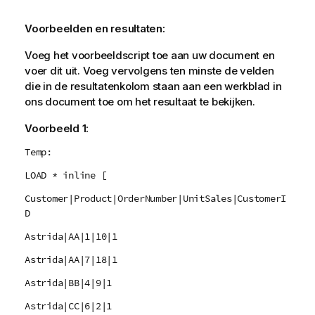
Voorbeelden en resultaten:
Voeg het voorbeeldscript toe aan uw document en
voer dit uit. Voeg vervolgens ten minste de velden
die in de resultatenkolom staan aan een werkblad in
ons document toe om het resultaat te bekijken.
Voorbeeld 1:
Temp:
LOAD * inline [
Customer|Product|OrderNumber|UnitSales|CustomerI
D
Astrida|AA|1|10|1
Astrida|AA|7|18|1
Astrida|BB|4|9|1
Astrida|CC|6|2|1