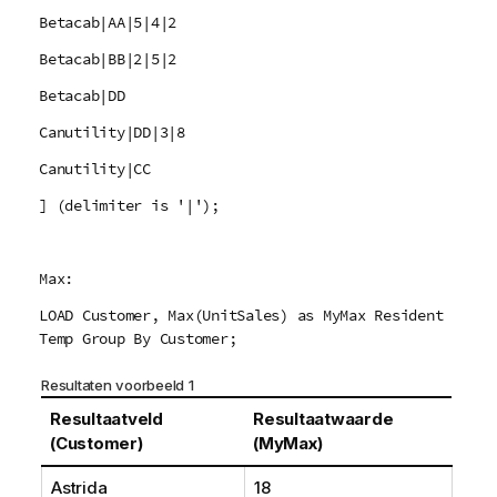
Betacab|AA|5|4|2
Betacab|BB|2|5|2
Betacab|DD
Canutility|DD|3|8
Canutility|CC
] (delimiter is '|');
Max:
LOAD Customer, Max(UnitSales) as MyMax Resident
Temp Group By Customer;
Resultaten voorbeeld 1
Resultaatveld
Resultaatwaarde
(Customer)
(MyMax)
Astrida
18