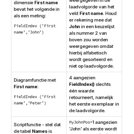
weergegeven in de
dimensie
First name
laadvolgorde van het
bevat het volgende in
veld
First name
. Houd
als een meting:
er rekening mee dat
FieldIndex ('First
John
in een keuzelijst
name','John')
als nummer 2 van
boven zou worden
weergegeven omdat
hierbij alfabetisch
wordt gesorteerd en
niet op laadvolgorde.
4 aangezien
Diagramfunctie met
FieldIndex()
slechts
First name
:
één waarde
FieldIndex ('First
retourneert, namelijk
name','Peter')
het eerste exemplaar in
de laadvolgorde.
MyJohnPos=
1 aangezien
Scriptfunctie - stel dat
'
John
' als eerste wordt
de tabel
Names
is