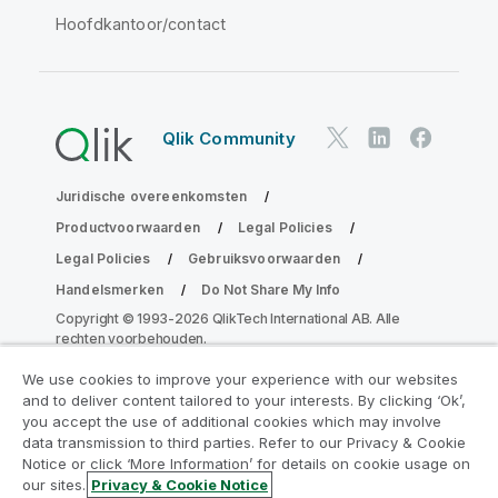
Hoofdkantoor/contact
Qlik Community
Juridische overeenkomsten
Productvoorwaarden
Legal Policies
Legal Policies
Gebruiksvoorwaarden
Handelsmerken
Do Not Share My Info
Copyright © 1993-2026 QlikTech International AB. Alle
rechten voorbehouden.
We use cookies to improve your experience with our websites
and to deliver content tailored to your interests. By clicking ‘Ok’,
Neem deel aan het Analytics
you accept the use of additional cookies which may involve
data transmission to third parties. Refer to our Privacy & Cookie
Modernization Program
Notice or click ‘More Information’ for details on cookie usage on
our sites.
Privacy & Cookie Notice
Moderniseer zonder uw waardevolle QlikView-apps op