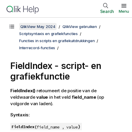
Search
Menu
QlikView May 2024
QlikView gebruiken
Scriptsyntaxis en grafiekfuncties
Functies in scripts en grafiekuitdrukkingen
Interrecord-functies
FieldIndex
- script- en
grafiekfunctie
FieldIndex()
retourneert de positie van de
veldwaarde
value
in het veld
field_name
(op
volgorde van laden).
Syntaxis:
)
FieldIndex(
field_name , value