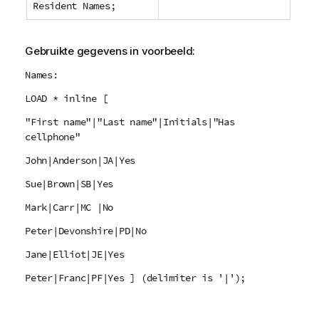
Resident Names;
Gebruikte gegevens in voorbeeld:
Names:
LOAD * inline [
"First name"|"Last name"|Initials|"Has
cellphone"
John|Anderson|JA|Yes
Sue|Brown|SB|Yes
Mark|Carr|MC |No
Peter|Devonshire|PD|No
Jane|Elliot|JE|Yes
Peter|Franc|PF|Yes ] (delimiter is '|');