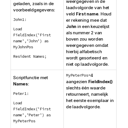
weergegeven in de
geladen, zoals in de
laadvolgorde van het
voorbeeldgegevens:
veld
First name
. Houd
John1:
er rekening mee dat
John
in een keuzelijst
Load
als nummer 2 van
FieldIndex('First
boven zou worden
name','John') as
weergegeven omdat
MyJohnPos
hierbij alfabetisch
Resident Names;
wordt gesorteerd en
niet op laadvolgorde.
MyPeterPos=
4
Scriptfunctie met
aangezien
FieldIndex()
Names
:
slechts één waarde
Peter1:
retourneert, namelijk
het eerste exemplaar in
Load
de laadvolgorde.
FieldIndex('First
name','Peter') as
MyPeterPos