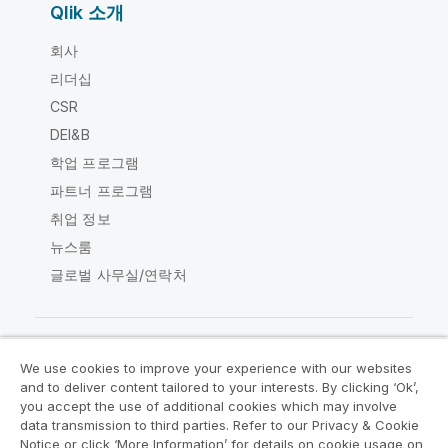
Qlik 소개
회사
리더십
CSR
DEI&B
학업 프로그램
파트너 프로그램
취업 정보
뉴스룸
글로벌 사무실/연락처
We use cookies to improve your experience with our websites
Qlik Community
and to deliver content tailored to your interests. By clicking ‘Ok’,
you accept the use of additional cookies which may involve
data transmission to third parties. Refer to our Privacy & Cookie
법적 계약
제품 약관
Legal Policies
Notice or click ‘More Information’ for details on cookie usage on