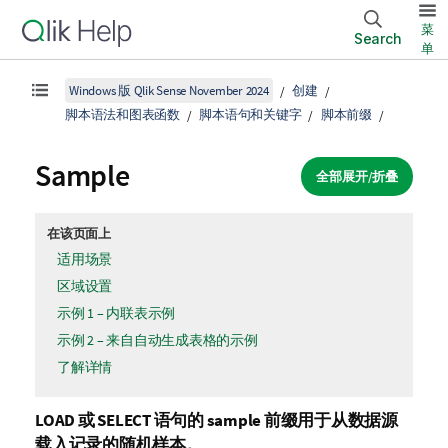
菜
Search
单
Windows 版 Qlik Sense November 2024
创建
脚本语法和图表函数
脚本语句和关键字
脚本前缀
Sample
全部展开/折叠
在该页面上
适用场景
区域设置
示例 1 – 内联表示例
示例 2 – 来自自动生成表格的示例
了解详情
LOAD
或
SELECT
语句的
sample
前缀用于从数据源
载入记录的随机样本。