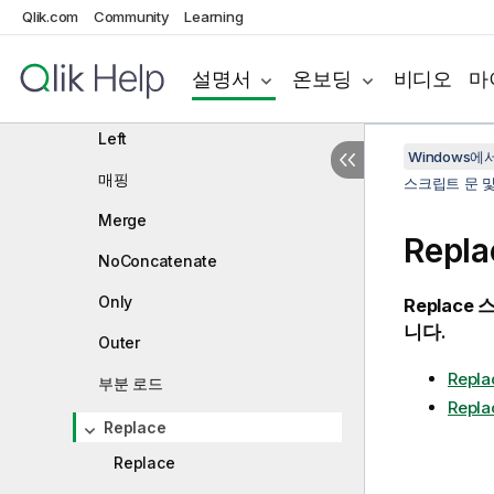
IntervalMatch
Qlik.com
Community
Learning
Join
설명서
온보딩
비디오
마
Keep
Left
Windows에서의
매핑
스크립트 문 
Merge
Repla
NoConcatenate
Only
Replace
스
니다.
Outer
Repl
부분 로드
Repla
Replace
Replace