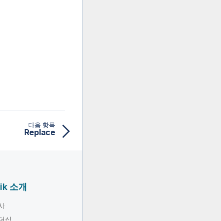
다음 항목
Replace
lik 소개
사
더십