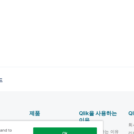
드
제품
Qlik을 사용하는
Q
이유
DATA
움말 비디오
회
INTEGRATION 및
 and to
Qlik을 사용하는 이유
loper
리
Ok
품질