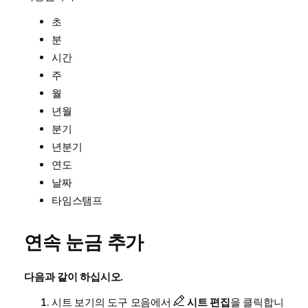
초
분
시간
주
월
년월
분기
년분기
연도
날짜
타임스탬프
연속 눈금 추가
다음과 같이 하십시오.
시트 보기의 도구 모음에서
시트 편집
을 클릭합니