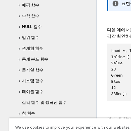
정
표현
매핑 함수
보
수학 함수
메
모
NULL 함수
다음 예에서
각각 확인하
범위 함수
관계형 함수
Load *, I
Inline [

통계 분포 함수
Value

23

문자열 함수
Green

시스템 함수
Blue

12

테이블 함수
33Red];
삼각 함수 및 쌍곡선 함수
창 함수
결과 테이블
파일 시스템 액세스 제한
We use cookies to improve your experience with our websites