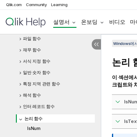
날짜 및 시간 함수
Qlik.com
Community
Learning
지수 및 로그 함수
설명서
온보딩
비디오
마
필드 함수
파일 함수
Windows에서의
재무 함수
논리 
서식 지정 함수
일반 숫자 함수
이 섹션에서
특정 지역 관련 함수
크립트와 차
해석 함수
IsNu
인터 레코드 함수
논리 함수
IsTex
IsNum