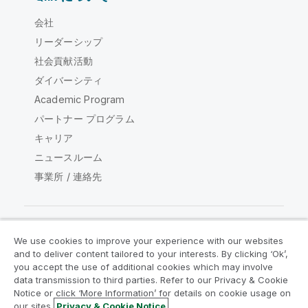
会社
リーダーシップ
社会貢献活動
ダイバーシティ
Academic Program
パートナー プログラム
キャリア
ニュースルーム
事業所 / 連絡先
We use cookies to improve your experience with our websites
Qlik コミュニティ
and to deliver content tailored to your interests. By clicking ‘Ok’,
you accept the use of additional cookies which may involve
data transmission to third parties. Refer to our Privacy & Cookie
法的契約
製品規約
Legal Policies
Notice or click ‘More Information’ for details on cookie usage on
リーガルポリシー
利用規約
商標
our sites.
Privacy & Cookie Notice