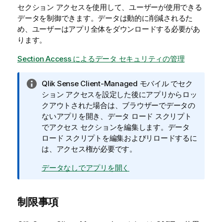
セクション アクセスを使用して、ユーザーが使用できる
データを制御できます。データは動的に削減されるた
め、ユーザーはアプリ全体をダウンロードする必要があ
ります。
Section Access によるデータ セキュリティの管理
情
Qlik Sense Client-Managed モバイル
でセク
報
ション アクセスを設定した後にアプリからロッ
メ
クアウトされた場合は、ブラウザーでデータの
モ
ないアプリを開き、データ ロード スクリプト
でアクセス セクションを編集します。データ
ロード スクリプトを編集およびリロードするに
は、アクセス権が必要です。
データなしでアプリを開く
制限事項