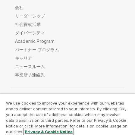
会社
リーダーシップ
社会貢献活動
ダイバーシティ
Academic Program
パートナー プログラム
キャリア
ニュースルーム
事業所 / 連絡先
We use cookies to improve your experience with our websites
Qlik コミュニティ
and to deliver content tailored to your interests. By clicking ‘Ok’,
you accept the use of additional cookies which may involve
data transmission to third parties. Refer to our Privacy & Cookie
法的契約
製品規約
Legal Policies
Notice or click ‘More Information’ for details on cookie usage on
リーガルポリシー
利用規約
商標
our sites.
Privacy & Cookie Notice