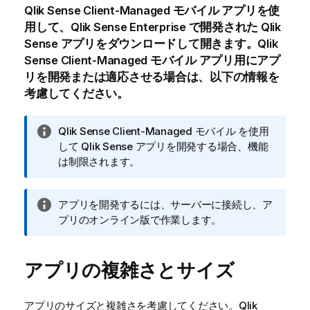
Qlik Sense Client-Managed モバイル
アプリを使
用して、
Qlik Sense Enterprise
で開発された
Qlik
Sense
アプリをダウンロードして開きます。
Qlik
Sense Client-Managed モバイル
アプリ用にアプ
リを開発または適応させる場合は、以下の情報を
考慮してください。
情
Qlik Sense Client-Managed モバイル
を使用
報
して
Qlik Sense
アプリを開発する場合、機能
メ
は制限されます。
モ
情
アプリを開発するには、サーバーに接続し、ア
報
プリのオンライン版で作業します。
メ
モ
アプリの複雑さとサイズ
アプリのサイズと複雑さを考慮してください。
Qlik