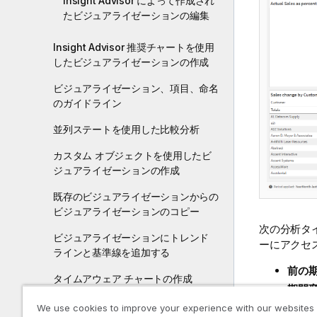
Insight Advisor によって作成され
たビジュアライゼーションの編集
Insight Advisor 推奨チャートを使用
したビジュアライゼーションの作成
ビジュアライゼーション、項目、命名
のガイドライン
並列ステートを使用した比較分析
カスタム オブジェクトを使用したビ
ジュアライゼーションの作成
既存のビジュアライゼーションからの
ビジュアライゼーションのコピー
次の分析タ
ビジュアライゼーションにトレンド
ーにアクセ
ラインと基準線を追加する
前の期
タイムアウェア チャートの作成
期間
ビジュアライゼーションのデータの変
期間変
We use cookies to improve your experience with our websites