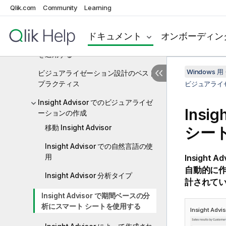
ビジュアライゼーションの作成
Qlik.com
Community
Learning
ビジュアライゼーションの編集
ドキュメント
オンボーディン
ビジュアライゼーションにフィルター
を適用する
Windows 用 
ビジュアライゼーション設計のベスト
プラクティス
ビジュアライ
Insight Advisor でのビジュアライゼ
Insig
ーションの作成
移動 Insight Advisor
シー
Insight Advisor での自然言語の使
用
Insight Ad
自動的に作
Insight Advisor 分析タイプ
計されて
Insight Advisor で期間ベースの分
析にスマート シートを使用する
Insight Advi