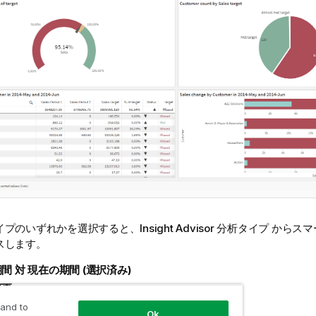
イプのいずれかを選択すると、
Insight Advisor 分析タイプ
からスマ
スします。
間 対 現在の期間 (選択済み)
変更
更 (詳細)
 and to
Ok