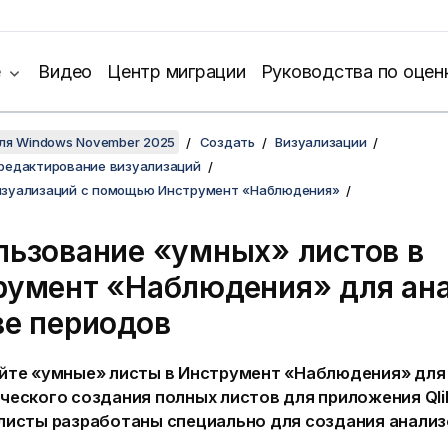
е
Видео
Центр миграции
Руководства по оцен
для Windows November 2025
Создать
Визуализации
редактирование визуализаций
изуализаций с помощью Инструмент «Наблюдения»
льзование «умных» листов в
румент «Наблюдения»
для ана
ве периодов
йте «умные» листы в
Инструмент «Наблюдения»
для
ческого создания полных листов для приложения
Ql
листы разработаны специально для создания анализ
.