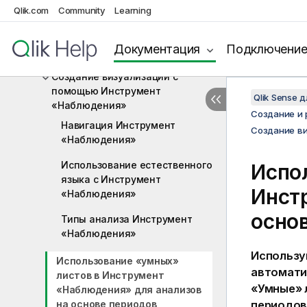
Qlik.com
Community
Learning
визуализации
Рекомендации по созданию
Документация
Подключени
визуализаций
Создание визуализаций с
помощью Инструмент
Qlik Sense 
«Наблюдения»
Создание и 
Навигация Инструмент
Создание в
«Наблюдения»
Использование естественного
Испо
языка с Инструмент
Инст
«Наблюдения»
осно
Типы анализа Инструмент
«Наблюдения»
Использу
Использование «умных»
автомати
листов в Инструмент
«Умные» 
«Наблюдения» для анализов
на основе периодов
периодов