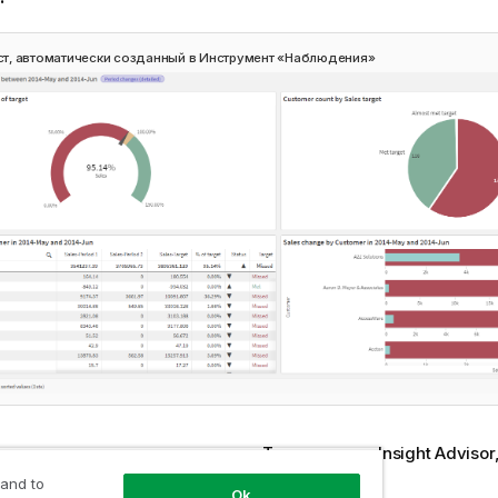
т, автоматически созданный в
Инструмент «Наблюдения»
конструктор «умных» листов из
Типы анализа Insight Advisor
 любой из следующих типов анализа:
 and to
Ok