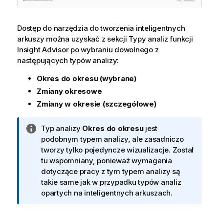
Dostęp do narzędzia do tworzenia inteligentnych
arkuszy można uzyskać z sekcji
Typy analiz funkcji
Insight Advisor
po wybraniu dowolnego z
następujących typów analizy:
Okres do okresu (wybrane)
Zmiany okresowe
Zmiany w okresie (szczegółowe)
I
Typ analizy
Okres do okresu
jest
n
podobnym typem analizy, ale zasadniczo
f
tworzy tylko pojedyncze wizualizacje. Został
o
tu wspomniany, ponieważ wymagania
r
dotyczące pracy z tym typem analizy są
m
takie same jak w przypadku typów analiz
a
opartych na inteligentnych arkuszach.
c
j