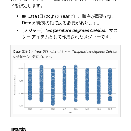
ィを設定します。
軸
:
Date
(日) および
Year
(年)。順序が重要です。
Date
が最初の軸である必要があります。
[
メジャー
]:
Temperature degrees Celsius
。マス
ター アイテムとして作成されたメジャーです。
Date
(日付) と
Year
(年) およびメジャー
Temperature degrees Celsius
の各軸を含む分布プロット。