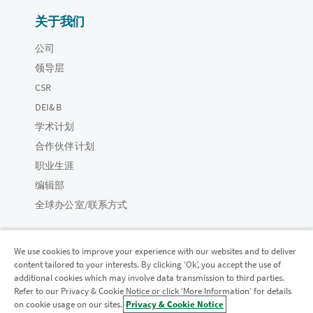
关于我们
公司
领导层
CSR
DEI&B
学术计划
合作伙伴计划
职业生涯
编辑部
全球办公室/联系方式
We use cookies to improve your experience with our websites and to deliver
content tailored to your interests. By clicking ‘Ok’, you accept the use of
Qlik 社区
additional cookies which may involve data transmission to third parties.
Refer to our Privacy & Cookie Notice or click ‘More Information’ for details
on cookie usage on our sites.
Privacy & Cookie Notice
法律协议
产品条款
Legal Policies
法律条规