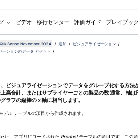
グ
ビデオ
移行センター
評価ガイド
プレイブッ
Qlik Sense November 2024
追加
ビジュアライゼーション
ゼーションのデータ アセット
て、ビジュアライゼーションでデータをグループ化する方法が
売上高合計、またはサプライヤーごとの製品の数 通常、軸は
グラフの縦棒の x 軸に相当します。
 モデル テーブルの項目から作成されます。
pe
は、アプリにロードされた
Product
テーブルの項目です。この項