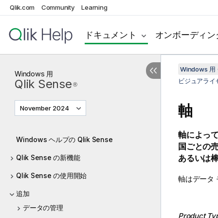
Qlik.com
Community
Learning
ドキュメント
オンボーディン
Windows 用 
Windows
用
Qlik Sense
ビジュアライ
®
軸
November 2024
軸によっ
Windows ヘルプの Qlik Sense
国ごとの
Qlik Sense の新機能
あるいは棒
Qlik Sense の使用開始
軸はデータ
追加
データの管理
Product Ty