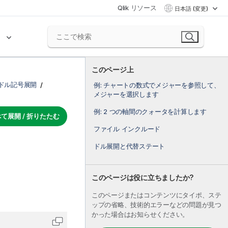
Qlik リソース
日本語 (変更)
ク
このページ上
ドル記号展開
例: チャートの数式でメジャーを参照して、
メジャーを選択します
例: 2 つの軸間のクォータを計算します
て展開 / 折りたたむ
ファイル インクルード
ドル展開と代替ステート
このページは役に立ちましたか?
このページまたはコンテンツにタイポ、ステ
ップの省略、技術的エラーなどの問題が見つ
かった場合はお知らせください。
コードをクリップボードにコピーします