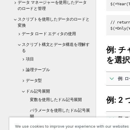
データ マネージャーを使用したデータ
$(=Year(
のロードと管理
スクリプトを使用したデータのロードと
// retur
変換
$(=Only(
データ ロード エディタの使用
スクリプト構文とデータ構造を理解す
例: 
る
を選
項目
論理テーブル
例: 
データ型
ドル記号展開
例: 
変数を使用したドル記号展開
パラメータを使用したドル記号展
開
例: 
We use cookies to improve your experience with our websites
数式を使用したドル記号展開