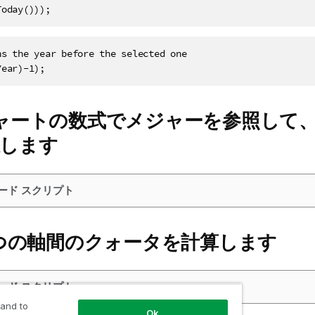
Today())); 
ns the year before the selected one

Year)-1);
チャートの数式でメジャーを参照して
択します
ロード スクリプト
2 つの軸間のクォータを計算します
ロード スクリプト
 and to
Ok