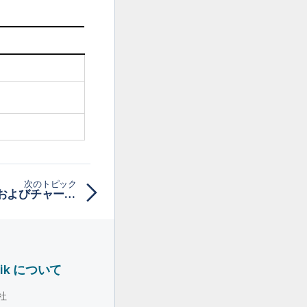
次のトピック
GammaDist - スクリプトおよびチャート関数
lik について
社