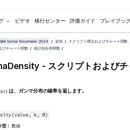
グ
ビデオ
移行センター
評価ガイド
プレイブッ
Qlik Sense November 2024
追加
スクリプト構文およびチャート関数
よびチャート関数
統計的分布関数
maDensity - スクリプトおよび
は、ガンマ分布の確率を返します。
ty()
sity(value, k, θ)
タ型：
数値