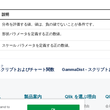
説明
分布を評価する値。値は、負の値でないことが条件です。
形状パラメータを定義する正の数値。
スケール パラメータを定義する正の数値。
ック
 - スクリプトおよびチャート関数
ス
製品案内
Qlik を選ぶ理由
Q
データ統合とデータ
ルプ ビデオ
Qlik を選ぶ理由
会
 and to
Ok
品質