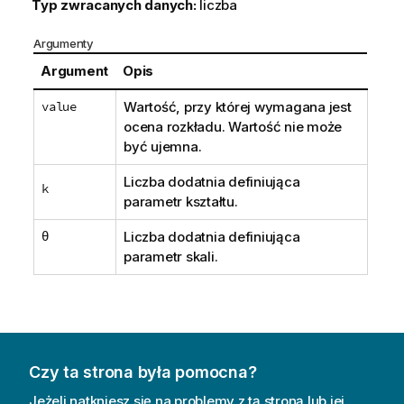
Typ zwracanych danych:
liczba
Argumenty
Argument
Opis
value
Wartość, przy której wymagana jest
ocena rozkładu. Wartość nie może
być ujemna.
Liczba dodatnia definiująca
k
parametr kształtu.
θ
Liczba dodatnia definiująca
parametr skali.
Czy ta strona była pomocna?
Jeżeli natkniesz się na problemy z tą stroną lub jej