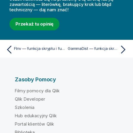
zawartością — literówkę, brakujący krok lub błąd
techniczny — daj nam znać!
Przekaż tu opinię
FInv — funkcja skryptu i funkcja wykresu
GammaDist — funkcja skryptu i funkcja wykresu
Zasoby Pomocy
Filmy pomocy dla Qlik
Qlik Developer
Szkolenia
Hub edukacyjny Qlik
Portal klientów Qlik
Biblioteka