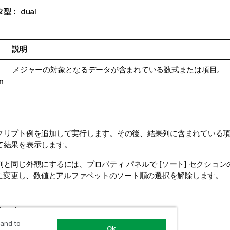
タ型：
dual
説明
メジャーの対象となるデータが含まれている数式または項目。
n
クリプト例を追加して実行します。その後、結果列に含まれている
て結果を表示します。
と同じ外観にするには、プロパティ パネルで [ソート] セクションの設
] に変更し、数値とアルファベットのソート順の選択を解除します。
ine [
 and to
roduct|OrderNumber|UnitSales|CustomerID
Ok