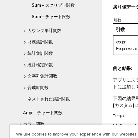
Sum - スクリプト関数
戻り値デー
Sum - チャート関数
引数
引数
カウンタ集計関数
expr
財務集計関数
Expressio
統計集計関数
統計検定関数
例と結果:
文字列集計関数
アプリにス
トに追加し
合成軸関数
下図の結果列
ネストされた集計関数
[カスタム
Aggr - チャート関数
Temp:
カラー関数
LOAD * inl
We use cookies to improve your experience with our websites
条件分岐関数
Customer|P