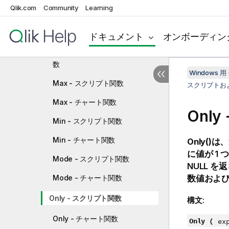
Qlik.com
Community
Learning
基本的な集計関数
FirstSortedValue - スクリプト
関数
ドキュメント
オンボーディン
FirstSortedValue - チャート関
数
Windows 用 
Max - スクリプト関数
スクリプトお
Max - チャート関数
Onl
Min - スクリプト関数
Min - チャート関数
Only()
は、
に値が 1
Mode - スクリプト関数
NULL
を返
Mode - チャート関数
数値およ
Only - スクリプト関数
構文:
Only - チャート関数
Only (
ex