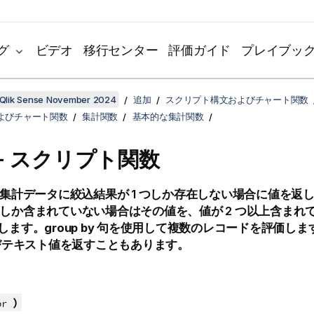
グ
ビデオ
移行センター
評価ガイド
プレイブッ
Qlik Sense November 2024
追加
スクリプト構文およびチャート関数
よびチャート関数
集計関数
基本的な集計関数
y - スクリプト関数
集計データに絞込結果が 1 つしか存在しない場合に値を返
 つしか含まれていない場合はその値を、値が 2 つ以上含まれ
します。
group by
句を使用して複数のレコードを評価しま
びテキスト値を返すこともあります。
)
pr