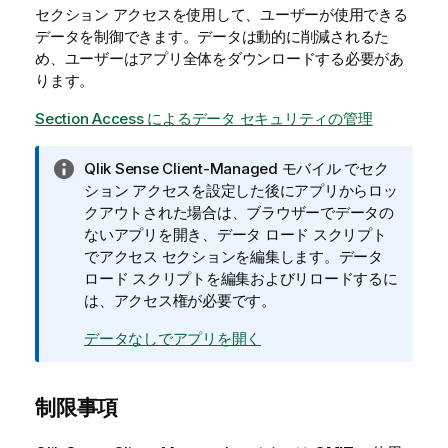
セクション アクセスを使用して、ユーザーが使用できる
データを制御できます。データは動的に削減されるた
め、ユーザーはアプリ全体をダウンロードする必要があ
ります。
Section Access によるデータ セキュリティの管理
情
Qlik Sense Client-Managed モバイル
でセク
報
ション アクセスを設定した後にアプリからロッ
メ
クアウトされた場合は、ブラウザーでデータの
モ
ないアプリを開き、データ ロード スクリプト
でアクセス セクションを編集します。データ
ロード スクリプトを編集およびリロードするに
は、アクセス権が必要です。
データなしでアプリを開く
制限事項