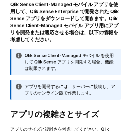
Qlik Sense Client-Managed モバイル
アプリを使
用して、
Qlik Sense Enterprise
で開発された
Qlik
Sense
アプリをダウンロードして開きます。
Qlik
Sense Client-Managed モバイル
アプリ用にアプ
リを開発または適応させる場合は、以下の情報を
考慮してください。
情
Qlik Sense Client-Managed モバイル
を使用
報
して
Qlik Sense
アプリを開発する場合、機能
メ
は制限されます。
モ
情
アプリを開発するには、サーバーに接続し、ア
報
プリのオンライン版で作業します。
メ
モ
アプリの複雑さとサイズ
アプリのサイズと複雑さを考慮してください。
Qlik