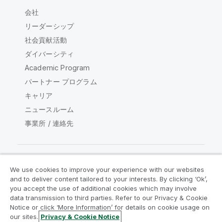
会社
リーダーシップ
社会貢献活動
ダイバーシティ
Academic Program
パートナー プログラム
キャリア
ニュースルーム
事業所 / 連絡先
We use cookies to improve your experience with our websites
Qlik コミュニティ
and to deliver content tailored to your interests. By clicking ‘Ok’,
you accept the use of additional cookies which may involve
data transmission to third parties. Refer to our Privacy & Cookie
法的契約
製品規約
Legal Policies
Notice or click ‘More Information’ for details on cookie usage on
リーガルポリシー
利用規約
商標
our sites.
Privacy & Cookie Notice