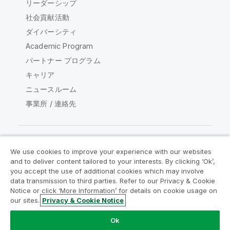
リーダーシップ
社会貢献活動
ダイバーシティ
Academic Program
パートナー プログラム
キャリア
ニュースルーム
事業所 / 連絡先
We use cookies to improve your experience with our websites
Qlik コミュニティ
and to deliver content tailored to your interests. By clicking ‘Ok’,
you accept the use of additional cookies which may involve
data transmission to third parties. Refer to our Privacy & Cookie
法的契約
製品規約
Legal Policies
Notice or click ‘More Information’ for details on cookie usage on
リーガルポリシー
利用規約
商標
our sites.
Privacy & Cookie Notice
Do Not Share My Info
Ok
Copyright © 1993-2026 QlikTech International AB.無断複写・