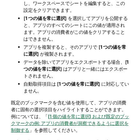
し、ワークスペースでシートを編集すると、この
設定をクリアできます。
[
1 つの値を常に選択
] を選択してアプリを公開する
と、アプリのすべてのシートにこの値が適用され
ます。アプリの消費者がこの値をクリアすること
はできません。
アプリを複製すると、そのアプリで [
1 つの値を常
に選択
] が複製されます。
データを除いてアプリをエクスポートする場合、[
1
つの値を常に選択
] はアプリと一緒にはエクスポー
トされません。
自動取得項目は [
1 つの値を常に選択
] に対応してい
ません。
既定のブックマークを含む値を使用して、アプリの消費
者に固有の選択項目をハイライトすることができます。
例については、「
[1 個の値を常に選択] および既定のブッ
クマークの例: アプリの消費者が洞察できるように選択を
制御する
」を参照してください。