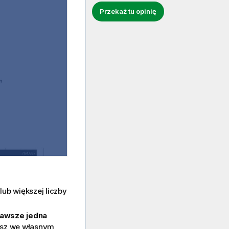
Przekaż tu opinię
ub większej liczby
awsze jedna
usz we własnym