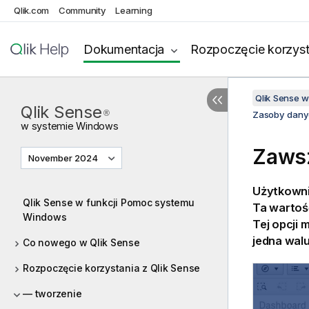
Qlik.com
Community
Learning
Dokumentacja
Rozpoczęcie korzyst
Qlik Sense 
Qlik Sense
®
Zasoby dany
w systemie
Windows
Zawsz
November 2024
Użytkowni
Qlik Sense w funkcji Pomoc systemu
Ta wartość
Windows
Tej opcji 
jedna walu
Co nowego w Qlik Sense
Rozpoczęcie korzystania z Qlik Sense
— tworzenie