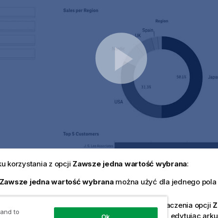
 korzystania z opcji
Zawsze jedna wartość wybrana
:
Zawsze jedna wartość wybrana
można użyć dla jednego pola l
as wyświetlania arkusza nie można usunąć zaznaczenia opcji
Z
 and to
ość wybrana
. Zaznaczenie można jednak usunąć, edytując ark
Ok