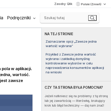
Zasoby Qlik
Polski (Zmień)
ia
Podręczniki
NA TEJ STRONIE
Zaznaczanie opcji „Zawsze jedna
wartość wybrana”
Przykład z Zawsze jedna wartość
wybrana i zakładką domyślną:
kontrolowanie wyborów w celu
naprowadzenia konsumentów aplikacji
 pola w aplikacji.
na wnioski
 jedna, wartość.
 jest zawsze
CZY TA STRONA BYŁA POMOCNA?
Jeżeli natkniesz się na problemy z tą stroną
lub jej zawartością — literówkę, brakujący
krok lub błąd techniczny — daj nam znać!