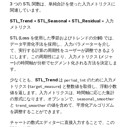
3 つの STL 関数は、単純合計を使った入力メトリクスに
関連しています。
STL_Trend
+
STL_Seasonal
+
STL_Residual
= 入力
メトリクス
STL (Loss を使用した季節およびトレンドの分解) では、
データ平滑化手法を採用し、入力パラメーターを介し
て、実行する計算の周期性をユーザーが調整できるよう
にします。この周期性により、入力メトリクス (メジャ
ー) の時間軸が分析でセグメント化される方法を決定しま
す。
少なくとも、
STL_Trend
は
のために入力メ
period_int
トリクス (
) と整数値を取得し、浮動小数
target_measure
値を返します。入力メトリクスは、時間軸に応じた集計
の形式になります。オプションで、
seasonal_smoother
と
の値を含めて、平滑化アルゴリズム
trend_smoother
を調整することができます。
チャートの数式エディターに直接入力することで、この